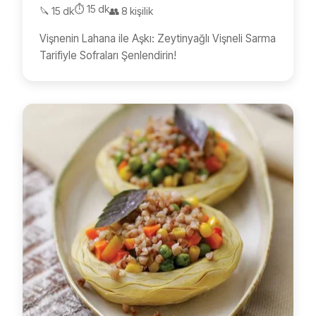
⏱️ 15 dk
🔪 15 dk
👥 8 kişilik
Vişnenin Lahana ile Aşkı: Zeytinyağlı Vişneli Sarma
Tarifiyle Sofraları Şenlendirin!