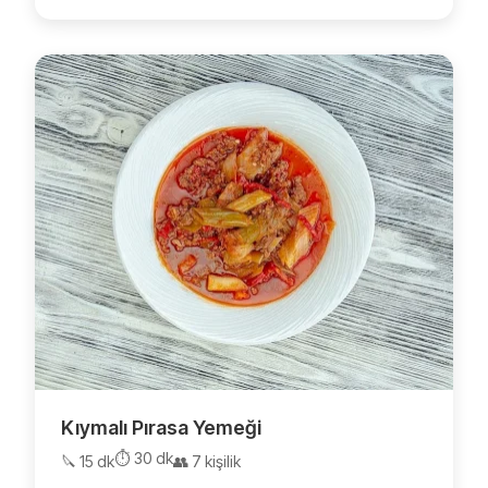
Kıymalı Pırasa Yemeği
⏱️ 30 dk
🔪 15 dk
👥 7 kişilik