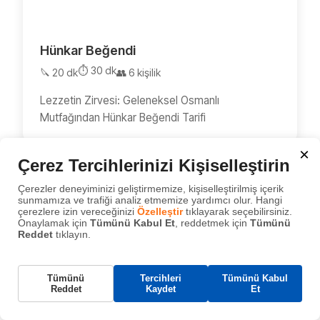
Hünkar Beğendi
⏱️ 30 dk
🔪 20 dk
👥 6 kişilik
Lezzetin Zirvesi: Geleneksel Osmanlı
Mutfağından Hünkar Beğendi Tarifi
×
Çerez Tercihlerinizi Kişiselleştirin
Çerezler deneyiminizi geliştirmemize, kişiselleştirilmiş içerik
sunmamıza ve trafiği analiz etmemize yardımcı olur. Hangi
çerezlere izin vereceğinizi
Özelleştir
tıklayarak seçebilirsiniz.
Onaylamak için
Tümünü Kabul Et
, reddetmek için
Tümünü
Reddet
tıklayın.
Gerekli Çerezler
Tümünü
Tercihleri
Tümünü Kabul
Bu çerezler, web sitemizin çalışması için gereklidir
Reddet
Kaydet
Et
ve sistemlerimizde kapatılamaz. Bunlar genellikle
© 2020 - 2026 Pratik Ev Yemekleri Tarifi. Tüm hakları
tarafınızca yapılan ve hizmet talebi anlamına gelen
saklıdır.
eylemlere yanıt olarak yerleştirilir.