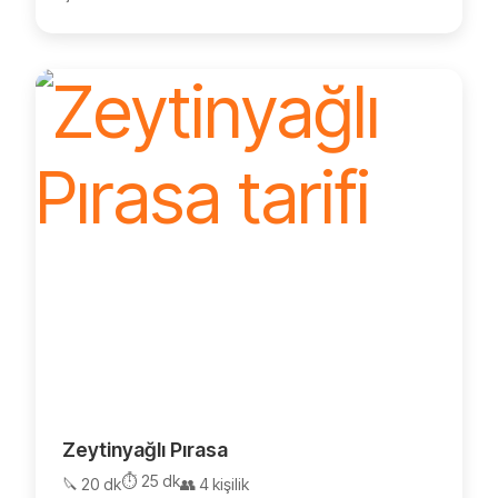
Zeytinyağlı Pırasa
⏱️ 25 dk
🔪 20 dk
👥 4 kişilik