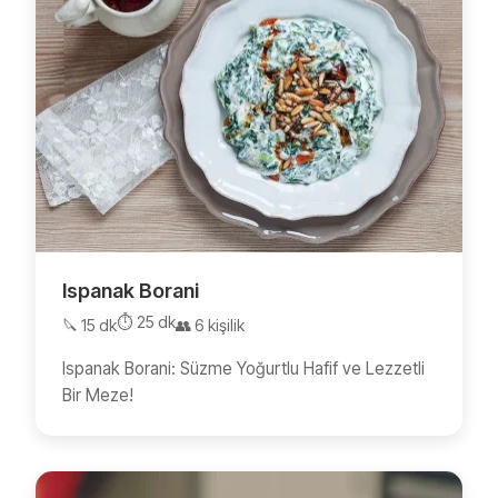
Ispanak Borani
⏱️ 25 dk
🔪 15 dk
👥 6 kişilik
Ispanak Borani: Süzme Yoğurtlu Hafif ve Lezzetli
Bir Meze!