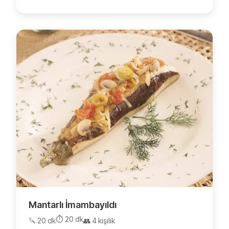
Mantarlı İmambayıldı
⏱️ 20 dk
🔪 20 dk
👥 4 kişilik