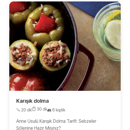
Karışık dolma
⏱️ 30 dk
🔪 20 dk
👥 6 kişilik
Anne Usulü Karışık Dolma Tarifi: Sebzeler
Şölenine Hazır Mısınız?