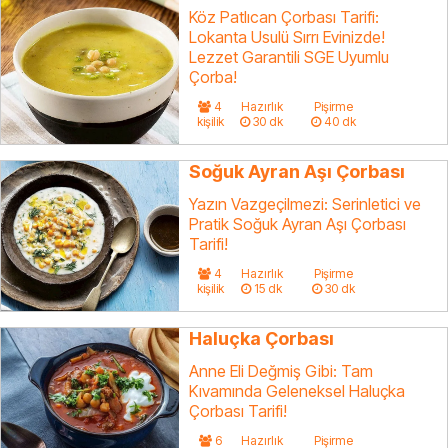
Köz Patlıcan Çorbası Tarifi:
Lokanta Usulü Sırrı Evinizde!
Lezzet Garantili SGE Uyumlu
Çorba!
4
Hazırlık
Pişirme
kişilik
30 dk
40 dk
Soğuk Ayran Aşı Çorbası
Yazın Vazgeçilmezi: Serinletici ve
Pratik Soğuk Ayran Aşı Çorbası
Tarifi!
4
Hazırlık
Pişirme
kişilik
15 dk
30 dk
Haluçka Çorbası
Anne Eli Değmiş Gibi: Tam
Kıvamında Geleneksel Haluçka
Çorbası Tarifi!
6
Hazırlık
Pişirme