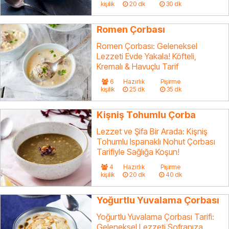
kişilik
20 dk
30 dk
Romen Çorbası
Romen Çorbası: Geleneksel
Lezzeti Evde Yakala! Köfteli,
Kremalı & Havuçlu Tarif
6
Hazırlık
Pişirme
kişilik
25 dk
35 dk
Kişniş Tohumlu Çorba
Lezzet ve Şifa Bir Arada: Kişniş
Tohumlu Ispanaklı Nohut Çorbası
Tarifiyle Sağlığa Koşun!
4
Hazırlık
Pişirme
kişilik
20 dk
40 dk
Yoğurtlu Yuvalama Çorbası
Yoğurtlu Yuvalama Çorbası Tarifi:
Geleneksel Lezzeti Sofranıza