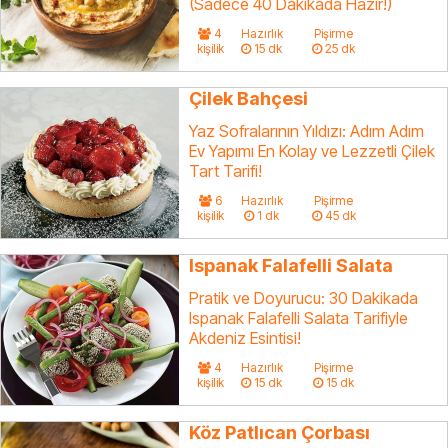
(Sadece 40 Dakikada Hazır!)
4
Hazırlık
Pişirme
kişilik
15 dk
25 dk
Çilek Bahçesi
Yaz Sofralarının Yıldızı: Adım Adım
Ev Yapımı En Kolay ve Lezzetli Çilek
Tart Tarifi!
6
Hazırlık
Pişirme
kişilik
1 dk
45 dk
Ispanak Falafelli Salata
Pratik ve Doyurucu: 30 Dakikada
Ispanak Falafelli Salata Tarifiyle
Akdeniz Esintisi!
4
Hazırlık
Pişirme
kişilik
15 dk
15 dk
Köz Patlıcan Çorbası