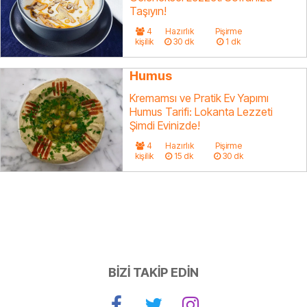
Taşıyın!
4
Hazırlık
Pişirme
kişilik
30 dk
1 dk
Humus
Kremamsı ve Pratik Ev Yapımı
Humus Tarifi: Lokanta Lezzeti
Şimdi Evinizde!
4
Hazırlık
Pişirme
kişilik
15 dk
30 dk
BİZİ TAKİP EDİN