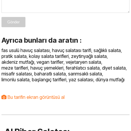
Gönder
Ayrıca bunları da aratın :
fas usulü havuç salatası
,
havuç salatası tarifi
,
sağlıklı salata
,
pratik salata
,
kolay salata tarifleri
,
zeytinyağlı salata
,
akdeniz mutfağı
,
vegan tarifler
,
vejetaryen salata
,
meze tarifleri
,
havuç yemekleri
,
ferahlatıcı salata
,
diyet salata
,
misafir salatası
,
baharatlı salata
,
sarımsaklı salata
,
limonlu salata
,
başlangıç tarifleri
,
yaz salatası
,
dünya mutfağı
Bu tarifin ekran görüntüsü al