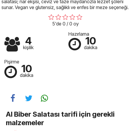
salatası; nar ekşisi, ceviz ve taze maydanozla lezzet şöleni
sunar. Vegan ve glutensiz, sağlıklı ve enfes bir meze seçeneği.
5'de 0 / 0 oy
Hazırlama
4
10
kişilik
dakika
Pişirme
10
dakika
Al Biber Salatası tarifi için gerekli
malzemeler