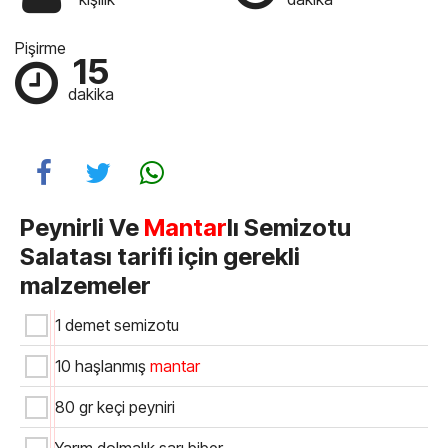
Pişirme
15
dakika
Peynirli Ve
Mantar
lı Semizotu
Salatası tarifi için gerekli
malzemeler
1 demet semizotu
10 haşlanmış
mantar
80 gr keçi peyniri