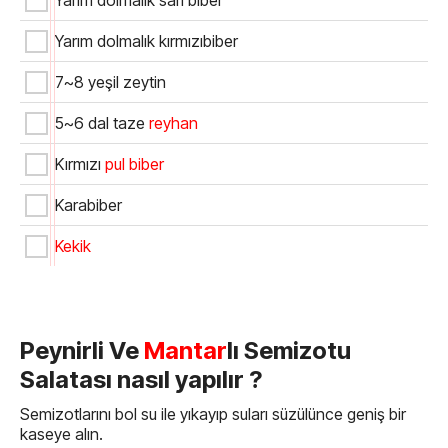
Yarım dolmalık sarı biber
Yarım dolmalık kırmızıbiber
7~8 yeşil zeytin
5~6 dal taze
reyhan
Kırmızı
pul biber
Karabiber
Kekik
Peynirli Ve
Mantar
lı Semizotu
Salatası nasıl yapılır ?
Semizotlarını bol su ile yıkayıp suları süzülünce geniş bir
kaseye alın.