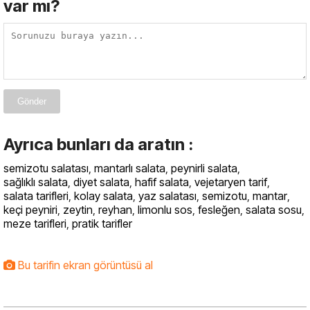
var mı?
Gönder
Ayrıca bunları da aratın :
semizotu salatası
,
mantarlı salata
,
peynirli salata
,
sağlıklı salata
,
diyet salata
,
hafif salata
,
vejetaryen tarif
,
salata tarifleri
,
kolay salata
,
yaz salatası
,
semizotu
,
mantar
,
keçi peyniri
,
zeytin
,
reyhan
,
limonlu sos
,
fesleğen
,
salata sosu
,
meze tarifleri
,
pratik tarifler
Bu tarifin ekran görüntüsü al