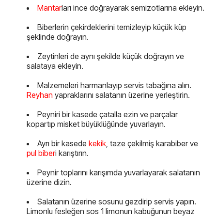
Mantar
ları ince doğrayarak semizotlarına ekleyin.
Biberlerin çekirdeklerini temizleyip küçük küp
şeklinde doğrayın.
Zeytinleri de aynı şekilde küçük doğrayın ve
salataya ekleyin.
Malzemeleri harmanlayıp servis tabağına alın.
Reyhan
yapraklarını salatanın üzerine yerleştirin.
Peyniri bir kasede çatalla ezin ve parçalar
kopartıp misket büyüklüğünde yuvarlayın.
Ayrı bir kasede
kekik
, taze çekilmiş karabiber ve
pul biber
i karıştırın.
Peynir toplarını karışımda yuvarlayarak salatanın
üzerine dizin.
Salatanın üzerine sosunu gezdirip servis yapın.
Limonlu fesleğen sos 1 limonun kabuğunun beyaz