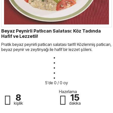
Beyaz Peynirli Patlıcan Salatası: Köz Tadında
Hafif ve Lezzetli!
Pratik beyaz peynirli patlıcan salatası tarifi! Közlenmiş patlıcan,
beyaz peynir ve zeytinyağı ile hafif bir lezzet şöleni.
5'de 0 / 0 oy
Hazırlama
8
15
kişilik
dakika