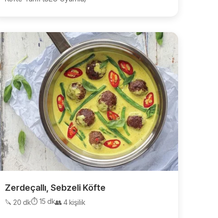
Zerdeçallı, Sebzeli Köfte
⏱️ 15 dk
🔪 20 dk
👥 4 kişilik