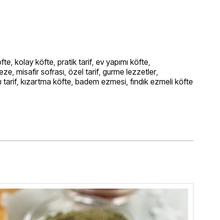
öfte
,
kolay köfte
,
pratik tarif
,
ev yapımı köfte
,
eze
,
misafir sofrası
,
özel tarif
,
gurme lezzetler
,
ı tarif
,
kızartma köfte
,
badem ezmesi
,
fındık ezmeli köfte