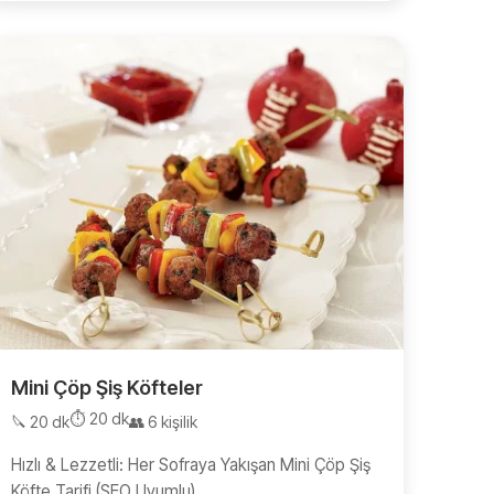
Mini Çöp Şiş Köfteler
⏱️ 20 dk
🔪 20 dk
👥 6 kişilik
Hızlı & Lezzetli: Her Sofraya Yakışan Mini Çöp Şiş
Köfte Tarifi (SEO Uyumlu)