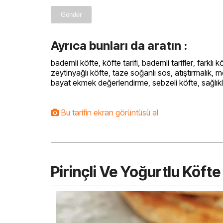
Gönder
Ayrıca bunları da aratın :
bademli köfte
,
köfte tarifi
,
bademli tarifler
,
farklı k
zeytinyağlı köfte
,
taze soğanlı sos
,
atıştırmalık
,
m
bayat ekmek değerlendirme
,
sebzeli köfte
,
sağlıkl
Bu tarifin ekran görüntüsü al
Pirinçli Ve Yoğurtlu Köfte