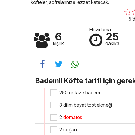
köfteler, sofralarınıza lezzet katacak.
5'd
Hazırlama
6
25
kişilik
dakika
Bademli Köfte tarifi için gere
250 gr taze badem
3 dilim bayat tost ekmeği
2
domates
2 soğan