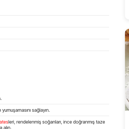
.
ve yumuşamasını sağlayın.
ates
leri, rendelenmiş soğanları, ince doğranmış taze
a alın.