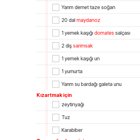
Yarım demet taze soğan
20 dal
maydanoz
1 yemek kaşığı
domates
salçası
2 diş
sarımsak
1 yemek kaşığı un
1 yumurta
Yarım su bardağı galeta unu
Kızartmak için
zeytinyağı
Tuz
Karabiber