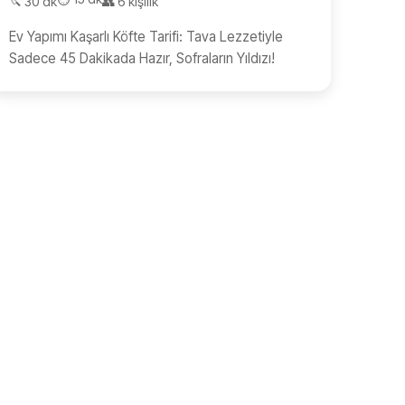
🔪 30 dk
👥 6 kişilik
Ev Yapımı Kaşarlı Köfte Tarifi: Tava Lezzetiyle
Sadece 45 Dakikada Hazır, Sofraların Yıldızı!