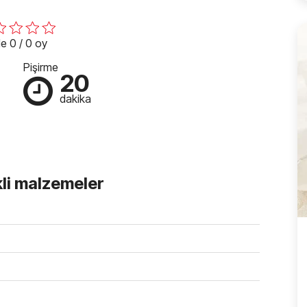
e 0 / 0 oy
Pişirme
20
dakika
kli malzemeler