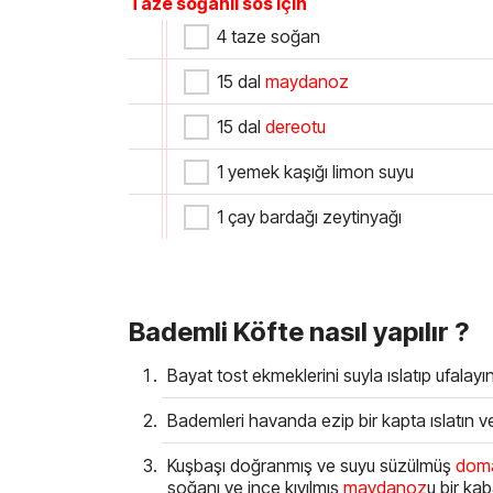
Taze soğanlı sos için
4 taze soğan
15 dal
maydanoz
15 dal
dereotu
1 yemek kaşığı limon suyu
1 çay bardağı zeytinyağı
Bademli Köfte nasıl yapılır ?
Bayat tost ekmeklerini suyla ıslatıp ufalayın
Bademleri havanda ezip bir kapta ıslatın 
Kuşbaşı doğranmış ve suyu süzülmüş
dom
soğanı ve ince kıyılmış
maydanoz
u bir kab