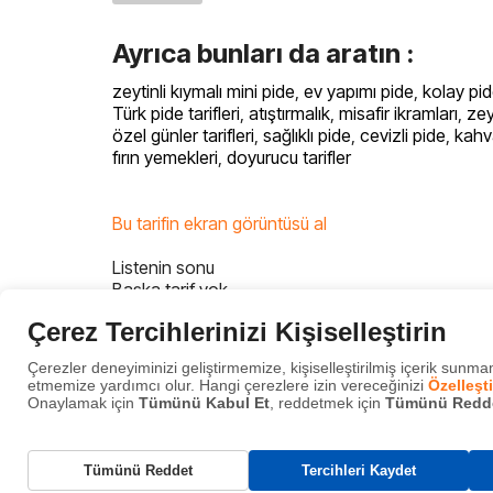
Ayrıca bunları da aratın :
zeytinli kıymalı mini pide
,
ev yapımı pide
,
kolay pide
Türk pide tarifleri
,
atıştırmalık
,
misafir ikramları
,
zey
özel günler tarifleri
,
sağlıklı pide
,
cevizli pide
,
kahva
fırın yemekleri
,
doyurucu tarifler
Bu tarifin ekran görüntüsü al
Listenin sonu
Başka tarif yok
Son
Çerez Tercihlerinizi Kişiselleştirin
Çerezler deneyiminizi geliştirmemize, kişiselleştirilmiş içerik sunmam
etmemize yardımcı olur. Hangi çerezlere izin vereceğinizi
Özelleşti
Onaylamak için
Tümünü Kabul Et
, reddetmek için
Tümünü Redd
Gerekli Çerezler
Tümünü Reddet
Tercihleri Kaydet
Bu çerezler, web sitemizin çalışması için gereklidir ve sistemlerimizde