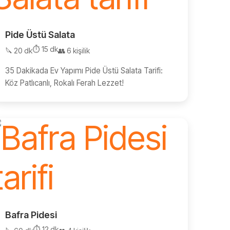
Pide Üstü Salata
⏱️ 15 dk
🔪 20 dk
👥 6 kişilik
35 Dakikada Ev Yapımı Pide Üstü Salata Tarifi:
Köz Patlıcanlı, Rokalı Ferah Lezzet!
Bafra Pidesi
⏱️ 12 dk