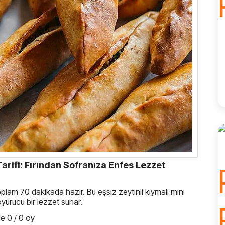
Tarifi: Fırından Sofranıza Enfes Lezzet
 toplam 70 dakikada hazır. Bu eşsiz zeytinli kıymalı mini
oyurucu bir lezzet sunar.
e 0 / 0 oy