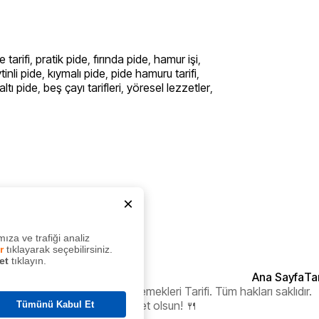
 tarifi
,
pratik pide
,
fırında pide
,
hamur işi
,
tinli pide
,
kıymalı pide
,
pide hamuru tarifi
,
ltı pide
,
beş çayı tarifleri
,
yöresel lezzetler
,
×
raki Tarif
ıza ve trafiği analiz
r
tıklayarak seçebilirsiniz.
et
tıklayın.
Ana Sayfa
Tar
© 2020 - 2026 Pratik Ev Yemekleri Tarifi. Tüm hakları saklıdır.
Afiyet olsun! 🍴
Tümünü Kabul Et