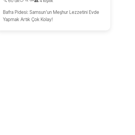
🔪 60 dk
👥 4 kişilik
Bafra Pidesi: Samsun'un Meşhur Lezzetini Evde
Yapmak Artık Çok Kolay!