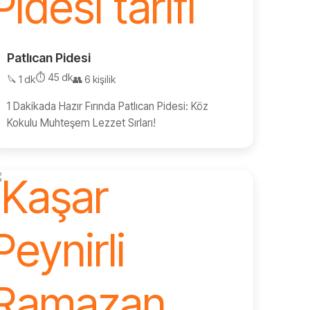
Patlıcan Pidesi
⏱️ 45 dk
🔪 1 dk
👥 6 kişilik
1 Dakikada Hazır Fırında Patlıcan Pidesi: Köz
Kokulu Muhteşem Lezzet Sırları!