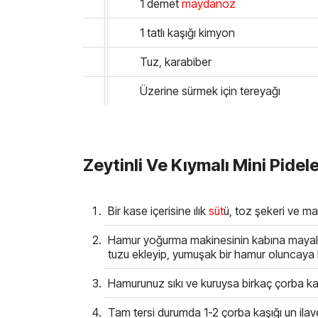
1 demet
maydanoz
1 tatlı kaşığı kimyon
Tuz, karabiber
Üzerine sürmek için tereyağı
Zeytinli Ve Kıymalı Mini Pideler
Bir kase içerisine ılık
süt
ü, toz şekeri ve may
Hamur yoğurma makinesinin kabına mayalı 
tuzu ekleyip, yumuşak bir hamur oluncaya
Hamurunuz sıkı ve kuruysa birkaç çorba ka
Tam tersi durumda 1-2 çorba kaşığı un ilave