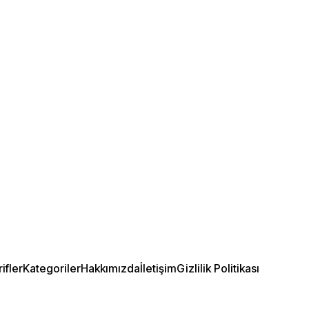
ifler
Kategoriler
Hakkımızda
İletişim
Gizlilik Politikası