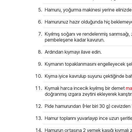
Hamuru, yoğurma makinesi yerine elinizde y
Hamurunuz hazır olduğunda hiç beklemeye 
Kıyılmış soğanı ve rendelenmiş sarımsağı, ze
pembeleşene kadar kavurun.
Ardından kıymayı ilave edin.
Kıymanın topaklanmasını engelleyecek şekil
Kıyma iyice kavrulup suyunu çektiğinde baha
Kıymalı harca incecik kıyılmış bir demet
ma
doğranmış ızgara zeytini ekleyerek karıştır
Pide hamurundan (Her biri 30 g) cevizden 
Hamur toplarını yuvarlayıp ince uzun şeritl
Hamurun ortasına 2 yemek kaşığı kıymalı ze