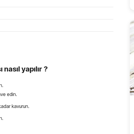
nasıl yapılır ?
n.
ave edin.
 kadar kavurun.
n.