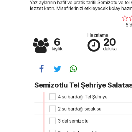
Yaz aylarının hafif ve pratik tarifi! Semizotu ve tel
lezzet katın. Misafirlerinizi etkileyecek kolay hazır
5'd
Hazırlama
6
20
kişilik
dakika
Semizotlu Tel Şehriye Salatası
4 su bardağı Tel Şehriye
2 su bardağı sıcak su
3 dal semizotu