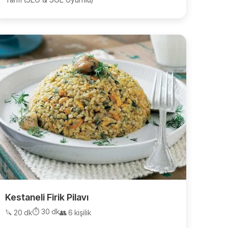
Kestaneli Firik Pilavı
⏱️ 30 dk
🔪 20 dk
👥 6 kişilik