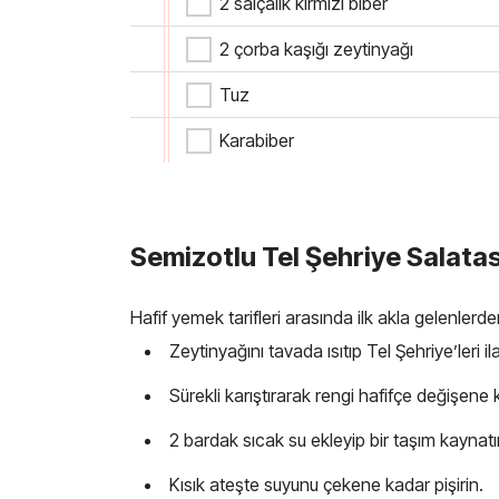
2 salçalık kırmızı biber
2 çorba kaşığı zeytinyağı
Tuz
Karabiber
Semizotlu Tel Şehriye Salatası 
Hafif yemek tarifleri arasında ilk akla gelenlerde
Zeytinyağını tavada ısıtıp Tel Şehriye’leri il
Sürekli karıştırarak rengi hafifçe değişene
2 bardak sıcak su ekleyip bir taşım kaynatı
Kısık ateşte suyunu çekene kadar pişirin.