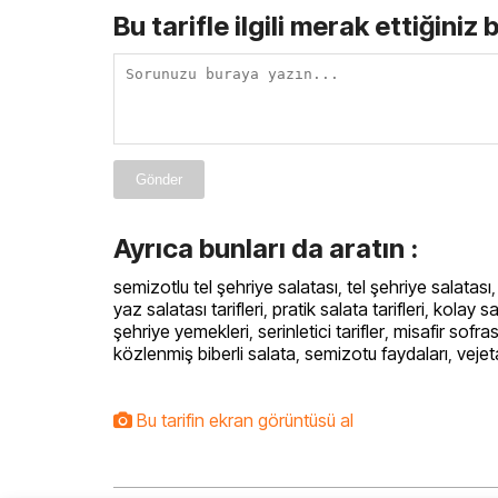
Bu tarifle ilgili merak ettiğiniz 
Gönder
Ayrıca bunları da aratın :
semizotlu tel şehriye salatası
,
tel şehriye salatası
yaz salatası tarifleri
,
pratik salata tarifleri
,
kolay sa
şehriye yemekleri
,
serinletici tarifler
,
misafir sofras
közlenmiş biberli salata
,
semizotu faydaları
,
vejet
Bu tarifin ekran görüntüsü al