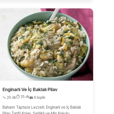
Enginarlı Ve İç Baklalı Pilav
⏱️ 25 dk
🔪 20 dk
👥 6 kişilik
Baharın Taptaze Lezzeti: Enginarlı ve İç Baklalı
Pilav Tarifi! Kolay, Sağlıklı ve Mis Kokulu