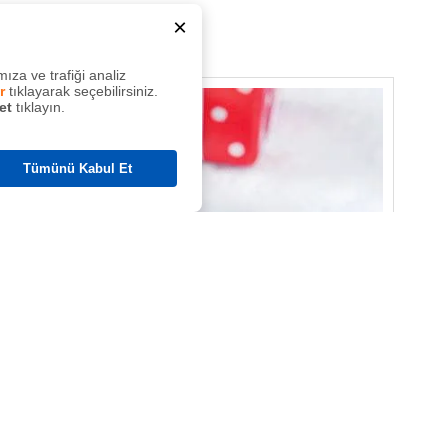
×
avı
ıza ve trafiği analiz
r
tıklayarak seçebilirsiniz.
et
tıklayın.
Tümünü Kabul Et
ına