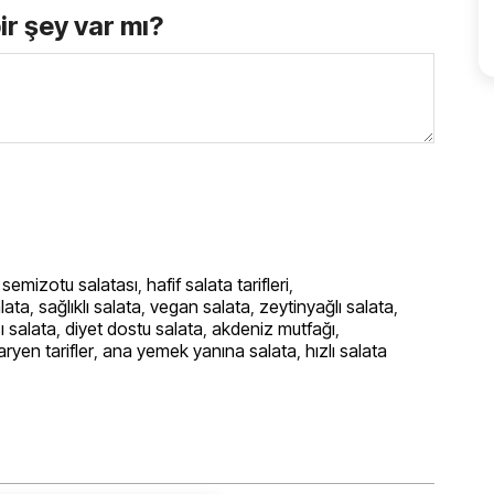
bir şey var mı?
,
semizotu salatası
,
hafif salata tarifleri
,
lata
,
sağlıklı salata
,
vegan salata
,
zeytinyağlı salata
,
ı salata
,
diyet dostu salata
,
akdeniz mutfağı
,
aryen tarifler
,
ana yemek yanına salata
,
hızlı salata