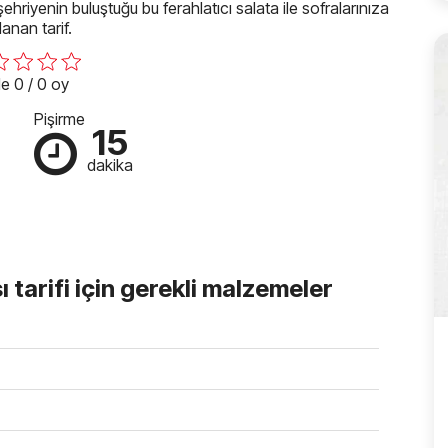
 şehriyenin buluştuğu bu ferahlatıcı salata ile sofralarınıza
lanan tarif.
e 0 / 0 oy
Pişirme
15
dakika
 tarifi için gerekli malzemeler