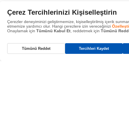
Çerez Tercihlerinizi Kişiselleştirin
Havuçlu Arpa Şehriye Pil
Çerezler deneyiminizi geliştirmemize, kişiselleştirilmiş içerik sunmam
etmemize yardımcı olur. Hangi çerezlere izin vereceğinizi
Özelleşti
Onaylamak için
Tümünü Kabul Et
, reddetmek için
Tümünü Redd
Gerekli Çerezler
Tümünü Reddet
Tercihleri Kaydet
Bu çerezler, web sitemizin çalışması için gereklidir ve sistemlerimizde
kapatılamaz. Bunlar genellikle tarafınızca yapılan ve hizmet talebi anlam
gelen eylemlere yanıt olarak yerleştirilir.
Fonksiyonel Çerezler
İçerik paylaşımı, geri bildirim toplama gibi
özellikleri destekler.
Analitik Çerezler
Ziyaretçi etkileşimlerini izler, hemen çıkma oranı ve trafik
kaynakları ölçer.
Reklam Çerezleri
Önceki ziyaretlerinize dayalı kişiselleştirilmiş
reklamlar sunar.