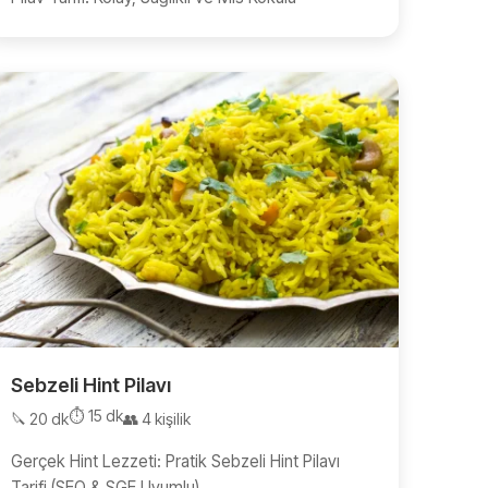
Sebzeli Hint Pilavı
⏱️ 15 dk
🔪 20 dk
👥 4 kişilik
Gerçek Hint Lezzeti: Pratik Sebzeli Hint Pilavı
Tarifi (SEO & SGE Uyumlu)