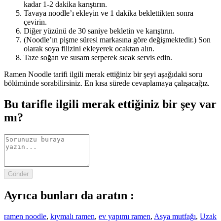
kadar 1-2 dakika karıştırın.
Tavaya noodle’ı ekleyin ve 1 dakika beklettikten sonra
çevirin.
Diğer yüzünü de 30 saniye bekletin ve karıştırın.
(Noodle’ın pişme süresi markasına göre değişmektedir.) Son
olarak soya filizini ekleyerek ocaktan alın.
Taze soğan ve susam serperek sıcak servis edin.
Ramen Noodle tarifi ilgili merak ettiğiniz bir şeyi aşağıdaki soru
bölümünde sorabilirsiniz. En kısa sürede cevaplamaya çalışacağız.
Bu tarifle ilgili merak ettiğiniz bir şey var
mı?
Gönder
Ayrıca bunları da aratın :
ramen noodle
,
kıymalı ramen
,
ev yapımı ramen
,
Asya mutfağı
,
Uzak