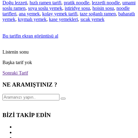
Doğu lezzeti
,
hızlı ramen tarifi
,
pratik noodle
,
lezzetli noodle
,
umami
soslu ramen
,
soya soslu yemek
,
istiridye sosu
,
hoisin sosu
,
noodle
tarifleri
,
ana yemek
,
kolay yemek tarifi
,
taze soğanlı ramen
,
baharatlı
yemek
,
kıymalı yemek
,
kase yemekleri
,
sıcak yemek
Bu tarifin ekran görüntüsü al
Listenin sonu
Başka tarif yok
Sonraki Tarif
NE ARAMIŞTINIZ ?
BİZİ TAKİP EDİN