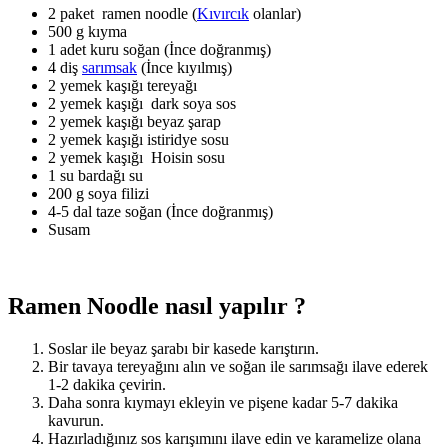
2 paket ramen noodle (
Kıvırcık
olanlar)
500 g kıyma
1 adet kuru soğan (İnce doğranmış)
4 diş
sarımsak
(İnce kıyılmış)
2 yemek kaşığı tereyağı
2 yemek kaşığı dark soya sos
2 yemek kaşığı beyaz şarap
2 yemek kaşığı istiridye sosu
2 yemek kaşığı Hoisin sosu
1 su bardağı su
200 g soya filizi
4-5 dal taze soğan (İnce doğranmış)
Susam
Ramen Noodle nasıl yapılır ?
Soslar ile beyaz şarabı bir kasede karıştırın.
Bir tavaya tereyağını alın ve soğan ile sarımsağı ilave ederek
1-2 dakika çevirin.
Daha sonra kıymayı ekleyin ve pişene kadar 5-7 dakika
kavurun.
Hazırladığınız sos karışımını ilave edin ve karamelize olana