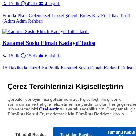
🔪 15 dk
⏱️ 45 dk
👥 4 kişilik
Fırında Pişen Geleneksel Lezzet Şöleni: Enfes Kaz Etli Pilav Tarifi
(Adım Adım Rehber)
Karamel Soslu Elmalı Kadayıf Tatlısı
🔪 15 dk
⏱️ 15 dk
👥 6 kişilik
15 Dakikada Hazır! En Pratik Karamel Soslu Elmalı Kadayıf Tatlısı
Tarifi
Çerez Tercihlerinizi Kişiselleştirin
Ana Sayfa
Çerezler deneyiminizi geliştirmemize, kişiselleştirilmiş içerik
Tarifler
sunmamıza ve trafiği analiz etmemize yardımcı olur. Hangi çerezle
Kategoriler
izin vereceğinizi
Özelleştir
tıklayarak seçebilirsiniz. Onaylamak için
Hakkımızda
Tümünü Kabul Et
, reddetmek için
Tümünü Reddet
tıklayın.
İletişim
Gizlilik Politikası
Gerekli Çerezler
© 2020 - 2026 Pratik Ev Yemekleri Tarifi. Tüm hakları saklıdır.
Tümünü Kabul
Tümünü Reddet
Tercihleri Kaydet