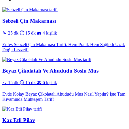
Sebzeli Çin Makarnası
🔪 25 dk
⏱️ 15 dk
👥 4 kişilik
Enfes Sebzeli Çin Makarnası Tarifi: Hem Pratik Hem Sağlıklı Uzak
Doğu Lezzeti!
Beyaz Çikolatalı Ve Ahududu Soslu Mus
🔪 15 dk
⏱️ 15 dk
👥 6 kişilik
Evde Kolay Beyaz Çikolatalı Ahududu Mus Nasıl Yapılır? İşte Tam
Kıvamında Muhteşem Tarif!
Kaz Etli Pilav