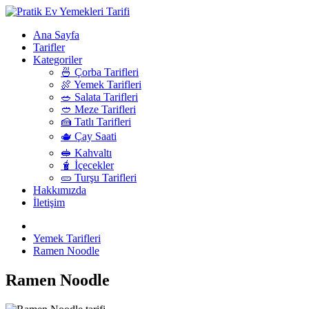
Ana Sayfa
Tarifler
Kategoriler
🍜 Çorba Tarifleri
🍖 Yemek Tarifleri
🥗 Salata Tarifleri
🥙 Meze Tarifleri
🍰 Tatlı Tarifleri
🫖 Çay Saati
🥪 Kahvaltı
🧋 İçecekler
🥒 Turşu Tarifleri
Hakkımızda
İletişim
Yemek Tarifleri
Ramen Noodle
Ramen Noodle