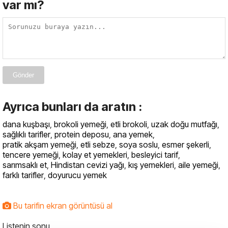
var mı?
Gönder
Ayrıca bunları da aratın :
dana kuşbaşı
,
brokoli yemeği
,
etli brokoli
,
uzak doğu mutfağı
,
sağlıklı tarifler
,
protein deposu
,
ana yemek
,
pratik akşam yemeği
,
etli sebze
,
soya soslu
,
esmer şekerli
,
tencere yemeği
,
kolay et yemekleri
,
besleyici tarif
,
sarımsaklı et
,
Hindistan cevizi yağı
,
kış yemekleri
,
aile yemeği
,
farklı tarifler
,
doyurucu yemek
Bu tarifin ekran görüntüsü al
Listenin sonu