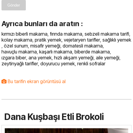
Gönder
Ayrıca bunları da aratın :
kırmızı biberli makarna
,
fırında makarna
,
sebzeli makarna tarifi
,
kolay makarna
,
pratik yemek
,
vejetaryen tarifler
,
sağlıklı yemek
,
özel sunum
,
misafir yemeği
,
domatesli makarna
,
havuçlu makarna
,
kaşarlı makarna
,
biberde makarna
,
ızgara biber
,
ana yemek
,
hızlı akşam yemeği
,
aile yemeği
,
zeytinyağlı tarifler
,
doyurucu yemek
,
renkli sofralar
Bu tarifin ekran görüntüsü al
Dana Kuşbaşı Etli Brokoli