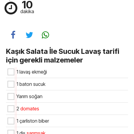
10
dakika
Kaşık Salata İle Sucuk Lavaş tarifi
için gerekli malzemeler
1 lavaş ekmeği
1 baton sucuk
Yarım soğan
2
domates
1 çarliston biber
1 diş
sarımsak