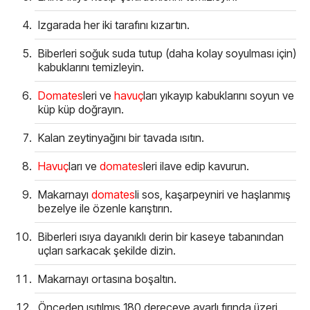
Izgarada her iki tarafını kızartın.
Biberleri soğuk suda tutup (daha kolay soyulması için)
kabuklarını temizleyin.
Domates
leri ve
havuç
ları yıkayıp kabuklarını soyun ve
küp küp doğrayın.
Kalan zeytinyağını bir tavada ısıtın.
Havuç
ları ve
domates
leri ilave edip kavurun.
Makarnayı
domates
li sos, kaşarpeyniri ve haşlanmış
bezelye ile özenle karıştırın.
Biberleri ısıya dayanıklı derin bir kaseye tabanından
uçları sarkacak şekilde dizin.
Makarnayı ortasına boşaltın.
Önceden ısıtılmış 180 dereceye ayarlı fırında üzeri