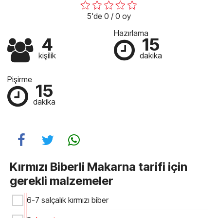
5'de 0 / 0 oy
Hazırlama
4
15
kişilik
dakika
Pişirme
15
dakika
Kırmızı Biberli Makarna tarifi için
gerekli malzemeler
6-7 salçalık kırmızı biber