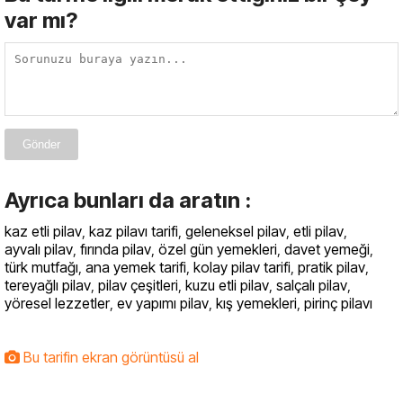
var mı?
Gönder
Ayrıca bunları da aratın :
kaz etli pilav
,
kaz pilavı tarifi
,
geleneksel pilav
,
etli pilav
,
ayvalı pilav
,
fırında pilav
,
özel gün yemekleri
,
davet yemeği
,
türk mutfağı
,
ana yemek tarifi
,
kolay pilav tarifi
,
pratik pilav
,
tereyağlı pilav
,
pilav çeşitleri
,
kuzu etli pilav
,
salçalı pilav
,
yöresel lezzetler
,
ev yapımı pilav
,
kış yemekleri
,
pirinç pilavı
Bu tarifin ekran görüntüsü al