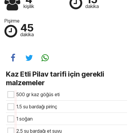
kişilik
dakika
Pişirme
45
dakika
Kaz Etli Pilav tarifi için gerekli
malzemeler
500 gr kaz göğüs eti
1.5 su bardağı pirinç
1 soğan
2.5 su bardağı et suyu