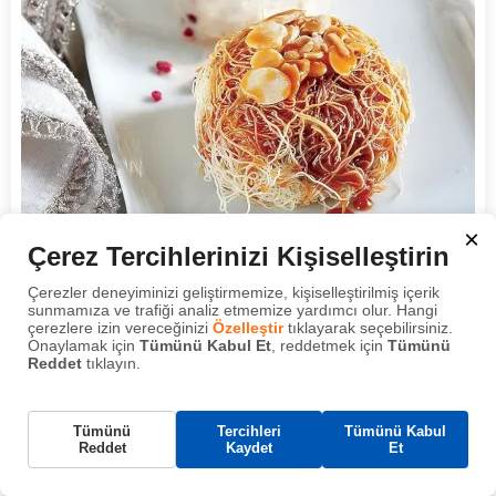
×
Çerez Tercihlerinizi Kişiselleştirin
Karamel Soslu Elmalı Kadayıf Tatlısı
Çerezler deneyiminizi geliştirmemize, kişiselleştirilmiş içerik
⏱️ 15 dk
🔪 15 dk
👥 6 kişilik
sunmamıza ve trafiği analiz etmemize yardımcı olur. Hangi
çerezlere izin vereceğinizi
Özelleştir
tıklayarak seçebilirsiniz.
15 Dakikada Hazır! En Pratik Karamel Soslu Elmalı Kadayıf
Onaylamak için
Tümünü Kabul Et
, reddetmek için
Tümünü
Reddet
tıklayın.
Tatlısı Tarifi
Gerekli Çerezler
Tümünü
Tercihleri
Tümünü Kabul
Bu çerezler, web sitemizin çalışması için gereklidir
Reddet
Kaydet
Et
ve sistemlerimizde kapatılamaz. Bunlar genellikle
tarafınızca yapılan ve hizmet talebi anlamına gelen
eylemlere yanıt olarak yerleştirilir.