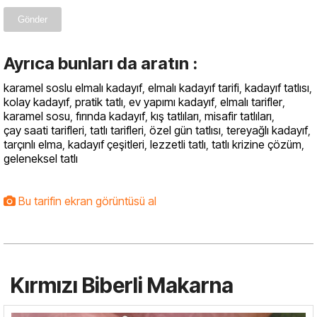
Gönder
Ayrıca bunları da aratın :
karamel soslu elmalı kadayıf
,
elmalı kadayıf tarifi
,
kadayıf tatlısı
,
kolay kadayıf
,
pratik tatlı
,
ev yapımı kadayıf
,
elmalı tarifler
,
karamel sosu
,
fırında kadayıf
,
kış tatlıları
,
misafir tatlıları
,
çay saati tarifleri
,
tatlı tarifleri
,
özel gün tatlısı
,
tereyağlı kadayıf
,
tarçınlı elma
,
kadayıf çeşitleri
,
lezzetli tatlı
,
tatlı krizine çözüm
,
geleneksel tatlı
Bu tarifin ekran görüntüsü al
Kırmızı Biberli Makarna