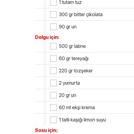
1 tutam tuz
300 gr bitter çikolata
90 gr un
Dolgu için:
500 gr labne
60 gr tereyağı
220 gr tozşeker
2 yumurta
20 gr un
60 ml ekşi krema
1 tatlı kaşığı limon suyu
Sosu için: