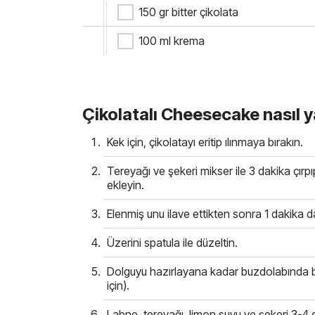
150 gr bitter çikolata
100 ml krema
Çikolatalı Cheesecake nasıl ya
Kek için, çikolatayı eritip ılınmaya bırakın.
Tereyağı ve şekeri mikser ile 3 dakika çırpı
ekleyin.
Elenmiş unu ilave ettikten sonra 1 dakika da
Üzerini spatula ile düzeltin.
Dolguyu hazırlayana kadar buzdolabında be
için).
Labne, tereyağı, limon suyu ve şekeri 3-4 d