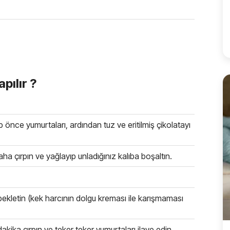
pılır ?
p önce yumurtaları, ardından tuz ve eritilmiş çikolatayı
ha çırpın ve yağlayıp unladığınız kalıba boşaltın.
kletin (kek harcının dolgu kreması ile karışmaması
akika çırpın ve teker teker yumurtaları ilave edin.