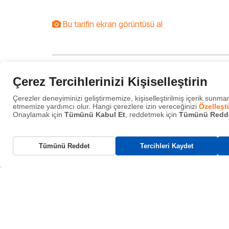
Bu tarifin ekran görüntüsü al
Çerez Tercihlerinizi Kişiselleştirin
Acıbadem Kurabiyeli Ve B
Çerezler deneyiminizi geliştirmemize, kişiselleştirilmiş içerik sunmam
etmemize yardımcı olur. Hangi çerezlere izin vereceğinizi
Özelleşti
Onaylamak için
Tümünü Kabul Et
, reddetmek için
Tümünü Redd
Gerekli Çerezler
Tümünü Reddet
Tercihleri Kaydet
Bu çerezler, web sitemizin çalışması için gereklidir ve sistemlerimizde
kapatılamaz. Bunlar genellikle tarafınızca yapılan ve hizmet talebi anlam
gelen eylemlere yanıt olarak yerleştirilir.
Fonksiyonel Çerezler
İçerik paylaşımı, geri bildirim toplama gibi
özellikleri destekler.
Analitik Çerezler
Ziyaretçi etkileşimlerini izler, hemen çıkma oranı ve trafik