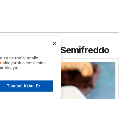
×
itter Çikolatalı Semifreddo
ıza ve trafiği analiz
r
tıklayarak seçebilirsiniz.
et
tıklayın.
Tümünü Kabul Et
ına