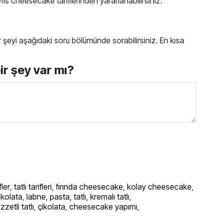
efis cheesecake tariflerinden yararlanabilirsiniz.
bir şeyi aşağıdaki soru bölümünde sorabilirsiniz. En kısa
bir şey var mı?
fler
,
tatlı tarifleri
,
fırında cheesecake
,
kolay cheesecake
,
çikolata
,
labne
,
pasta
,
tatlı
,
kremalı tatlı
,
ezzetli tatlı
,
çikolata
,
cheesecake yapımı
,