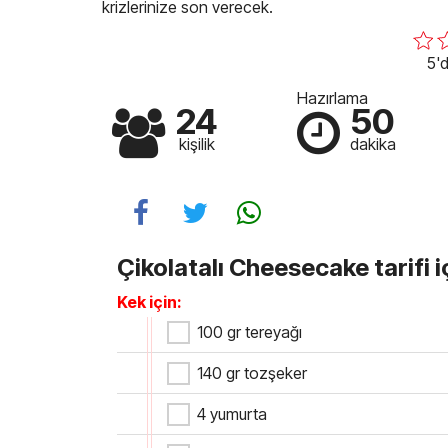
krizlerinize son verecek.
5'd
Hazırlama
24
50
kişilik
dakika
Çikolatalı Cheesecake tarifi 
Kek için:
100 gr tereyağı
140 gr tozşeker
4 yumurta