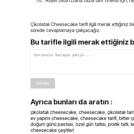
Afiyet olsun.Daha fazla tarif önerisi için, n
Çikolatalı Cheesecake tarifi ilgili merak ettiğiniz 
sürede cevaplamaya çalışacağız.
Bu tarifle ilgili merak ettiğiniz 
Gönder
Ayrıca bunları da aratın :
çikolatalı cheesecake
,
cheesecake
,
çikolatalı tari
ev yapımı cheesecake
,
cheesecake tarifi
,
bitter 
doğum günü pastası
,
özel gün tatlısı
,
pratik tatlı
,
l
cheesecake çeşitleri