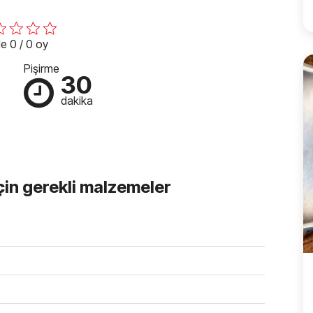
e 0 / 0 oy
Pişirme
30
dakika
için gerekli malzemeler