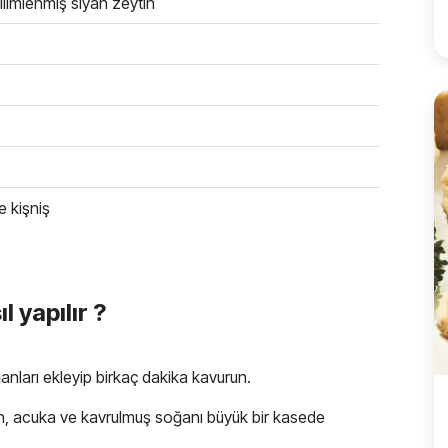
dilimlenmiş siyah zeytin
e kişniş
 yapılır ?
anları ekleyip birkaç dakika kavurun.
tin, acuka ve kavrulmuş soğanı büyük bir kasede