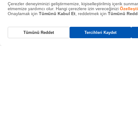
Çerezler deneyiminizi geliştirmemize, kişiselleştirilmiş içerik sunmam
etmemize yardımcı olur. Hangi çerezlere izin vereceğinizi
Özelleşti
Onaylamak için
Tümünü Kabul Et
, reddetmek için
Tümünü Redd
Gerekli Çerezler
Tümünü Reddet
Tercihleri Kaydet
Bu çerezler, web sitemizin çalışması için gereklidir ve sistemlerimizde
kapatılamaz. Bunlar genellikle tarafınızca yapılan ve hizmet talebi anlam
gelen eylemlere yanıt olarak yerleştirilir.
Fonksiyonel Çerezler
İçerik paylaşımı, geri bildirim toplama gibi
özellikleri destekler.
Analitik Çerezler
Ziyaretçi etkileşimlerini izler, hemen çıkma oranı ve trafik
kaynakları ölçer.
Reklam Çerezleri
Önceki ziyaretlerinize dayalı kişiselleştirilmiş
reklamlar sunar.