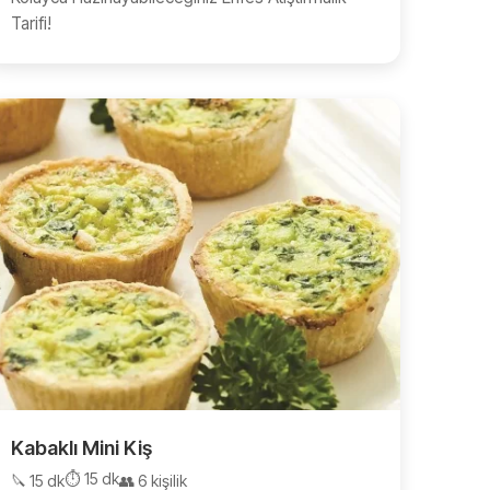
Tarifi!
Kabaklı Mini Kiş
⏱️ 15 dk
🔪 15 dk
👥 6 kişilik