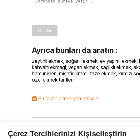
Gönder
Ayrıca bunları da aratın :
zeytinli ekmek
,
soğanlı ekmek
,
ev yapımı ekmek
,
kahvaltı ekmeği
,
vegan ekmek
,
sağlıklı ekmek
,
ak
hamur işleri
,
misafir ikramı
,
taze ekmek
,
kırmızı s
özel ekmek tarifleri
Bu tarifin ekran görüntüsü al
Çerez Tercihlerinizi Kişiselleştirin
Domatesli Mini Galette