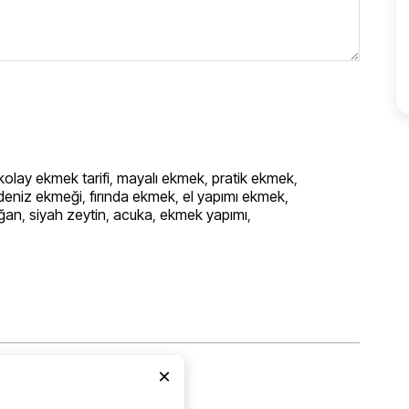
kolay ekmek tarifi
,
mayalı ekmek
,
pratik ekmek
,
deniz ekmeği
,
fırında ekmek
,
el yapımı ekmek
,
oğan
,
siyah zeytin
,
acuka
,
ekmek yapımı
,
×