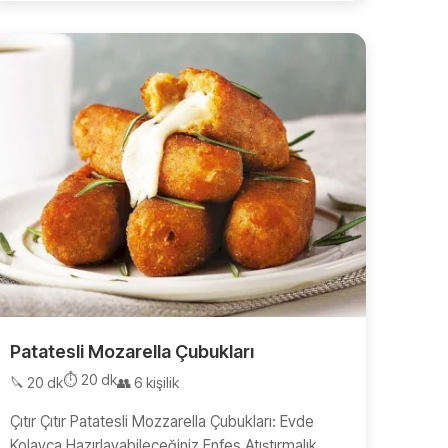
Patatesli Mozarella Çubukları
⏱️ 20 dk
🔪 20 dk
👥 6 kişilik
Çıtır Çıtır Patatesli Mozzarella Çubukları: Evde
Kolayca Hazırlayabileceğiniz Enfes Atıştırmalık