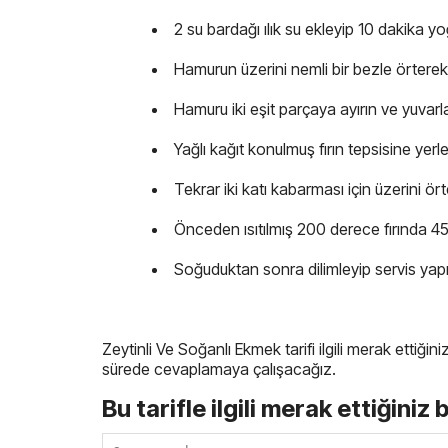
2 su bardağı ılık su ekleyip 10 dakika y
Hamurun üzerini nemli bir bezle örterek
Hamuru iki eşit parçaya ayırın ve yuvarl
Yağlı kağıt konulmuş fırın tepsisine yerleş
Tekrar iki katı kabarması için üzerini ört
Önceden ısıtılmış 200 derece fırında 45 
Soğuduktan sonra dilimleyip servis yapı
Zeytinli Ve Soğanlı Ekmek tarifi ilgili merak ettiğin
sürede cevaplamaya çalışacağız.
Bu tarifle ilgili merak ettiğiniz 