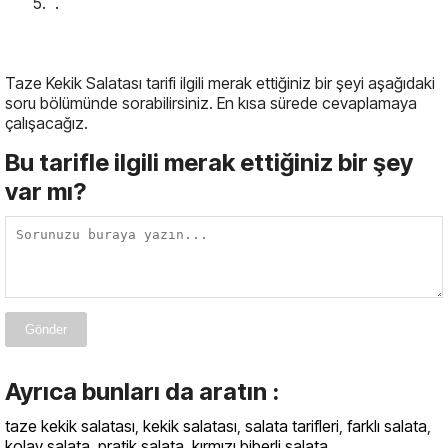
.
Taze Kekik Salatası tarifi ilgili merak ettiğiniz bir şeyi aşağıdaki
soru bölümünde sorabilirsiniz. En kısa sürede cevaplamaya
çalışacağız.
Bu tarifle ilgili merak ettiğiniz bir şey
var mı?
Gönder
Ayrıca bunları da aratın :
taze kekik salatası
,
kekik salatası
,
salata tarifleri
,
farklı salata
,
kolay salata
,
pratik salata
,
kırmızı biberli salata
,