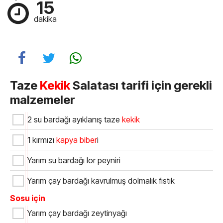
15
dakika
Taze
Kekik
Salatası tarifi için gerekli
malzemeler
2 su bardağı ayıklanış taze
kekik
1 kırmızı
kapya biber
i
Yarım su bardağı lor peyniri
Yarım çay bardağı kavrulmuş dolmalık fıstık
Sosu için
Yarım çay bardağı zeytinyağı