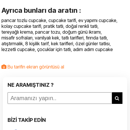
Ayrıca bunları da aratın :
pancar tozlu cupcake
,
cupcake tarifi
,
ev yapımı cupcake
,
kolay cupcake tarifi
,
pratik tatlı
,
doğal renkli tatlı
,
tereyağlı krema
,
pancar tozu
,
doğum günü ikramı
,
misafir sofraları
,
vanilyalı kek
,
tatlı tarifleri
,
fırında tatlı
,
atıştırmalık
,
8 kişilik tarif
,
kek tarifleri
,
özel günler tatlısı
,
lezzetli cupcake
,
çocuklar için tatlı
,
adım adım cupcake
Bu tarifin ekran görüntüsü al
NE ARAMIŞTINIZ ?
BİZİ TAKİP EDİN