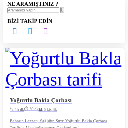
NE ARAMIŞTINIZ ?
BİZİ TAKİP EDİN
Yoğurtlu Bakla Çorbası
⏱️ 30 dk
🔪 15 dk
👥 6 kişilik
Baharın Lezzeti, Sağlığın Sırrı: Yoğurtlu Bakla Çorbası
Tarifiyle Metabolizmanızı Canlandırın!