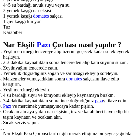
4~5 su bardağı tavuk suyu veya su
2 yemek kaşığı nar ekşisi
1 yemek kaşığı
domates
salçası
1 çay kaşığı kimyon
Tuz
Karabiber
Nar Ekşili
Pazı
Çorbası nasıl yapılır ?
Yeşil mercimeği tencereye alıp üzerini geçecek kadar su ekleyerek
haşlayın.
2-3 dakika kaynattıktan sonra tencereden alıp kara suyunu süzün.
Zeytinyağını tencerede ısıtın.
Yemeklik doğradığınız soğan ve sarımsağı ekleyip soteleyin.
Malzemeler yumuşadıktan sonra
domates
salçasını ilave edip
karıştırın.
Yeşil mercimeği ekleyin.
4 su bardağı suyu ve kimyonu ekleyip kaynamaya bırakın.
3-4 dakika kaynattıktan sonra ince doğradığınız
pazı
yı ilave edin.
Pazı
ve mercimek yumuşayıncaya kadar pişirin.
Ocaktan almaya yakın nar ekşisini, tuz ve karabiberi ilave edip bir
taşım kaynatın ve ocaktan alın.
Sıcak servis yapın.
.
Nar Ekşili Pazı Çorbası tarifi ilgili merak ettiğiniz bir şeyi aşağıdaki