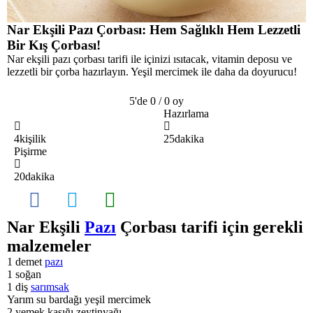
Nar Ekşili Pazı Çorbası: Hem Sağlıklı Hem Lezzetli
Bir Kış Çorbası!
Nar ekşili pazı çorbası tarifi ile içinizi ısıtacak, vitamin deposu ve
lezzetli bir çorba hazırlayın. Yeşil mercimek ile daha da doyurucu!
5'de 0 / 0 oy
Hazırlama
4
kişilik
25
dakika
Pişirme
20
dakika
Nar Ekşili
Pazı
Çorbası tarifi için gerekli
malzemeler
1 demet
pazı
1 soğan
1 diş
sarımsak
Yarım su bardağı yeşil mercimek
2 yemek kaşığı zeytinyağı