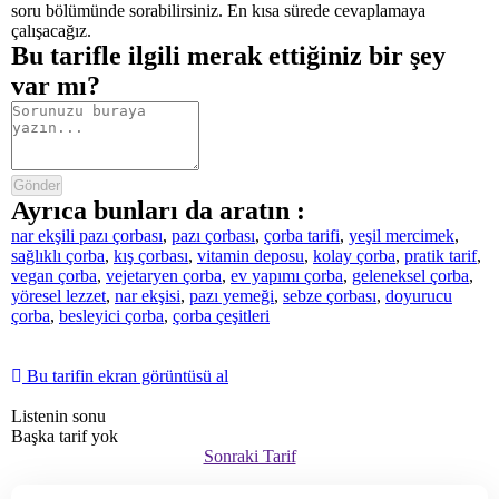
soru bölümünde sorabilirsiniz. En kısa sürede cevaplamaya
çalışacağız.
Bu tarifle ilgili merak ettiğiniz bir şey
var mı?
Gönder
Ayrıca bunları da aratın :
nar ekşili pazı çorbası
,
pazı çorbası
,
çorba tarifi
,
yeşil mercimek
,
sağlıklı çorba
,
kış çorbası
,
vitamin deposu
,
kolay çorba
,
pratik tarif
,
vegan çorba
,
vejetaryen çorba
,
ev yapımı çorba
,
geleneksel çorba
,
yöresel lezzet
,
nar ekşisi
,
pazı yemeği
,
sebze çorbası
,
doyurucu
çorba
,
besleyici çorba
,
çorba çeşitleri
Bu tarifin ekran görüntüsü al
Listenin sonu
Başka tarif yok
Sonraki Tarif