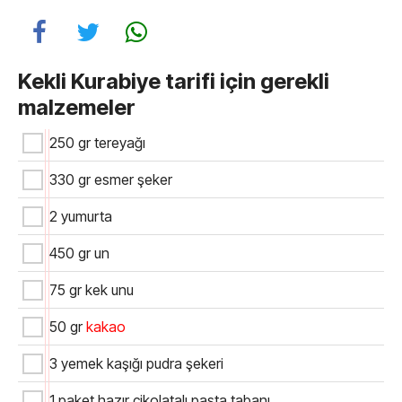
Kekli Kurabiye tarifi için gerekli
malzemeler
250 gr tereyağı
330 gr esmer şeker
2 yumurta
450 gr un
75 gr kek unu
50 gr
kakao
3 yemek kaşığı pudra şekeri
1 paket hazır çikolatalı pasta tabanı