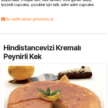
lezzetli cupcake
,
çocuklar için tatlı
,
adım adım cupcake
Bu tarifin ekran görüntüsü al
Hindistancevizi Kremalı
Peynirli Kek