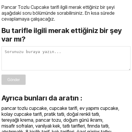
Pancar Tozlu Cupcake tarifi ilgili merak ettiğiniz bir şeyi
aşağıdaki soru bölümünde sorabilirsiniz. En kısa sürede
cevaplamaya çalışacağız.
Bu tarifle ilgili merak ettiğiniz bir şey
var mı?
Gönder
Ayrıca bunları da aratın :
pancar tozlu cupcake
,
cupcake tarifi
,
ev yapımı cupcake
,
kolay cupcake tarifi
,
pratik tatlı
,
doğal renkli tatlı
,
tereyağlı krema
,
pancar tozu
,
doğum günü ikramı
,
misafir sofraları
,
vanilyalı kek
,
tatlı tarifleri
,
fırında tatlı
,
atıştırmalık
,
8 kişilik tarif
,
kek tarifleri
,
özel günler tatlısı
,