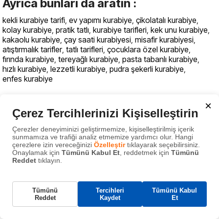
Ayrıca bunları da aratın :
kekli kurabiye tarifi
,
ev yapımı kurabiye
,
çikolatalı kurabiye
,
kolay kurabiye
,
pratik tatlı
,
kurabiye tarifleri
,
kek unu kurabiye
,
kakaolu kurabiye
,
çay saati kurabiyesi
,
misafir kurabiyesi
,
atıştırmalık tarifler
,
tatlı tarifleri
,
çocuklara özel kurabiye
,
fırında kurabiye
,
tereyağlı kurabiye
,
pasta tabanlı kurabiye
,
hızlı kurabiye
,
lezzetli kurabiye
,
pudra şekerli kurabiye
,
enfes kurabiye
×
Bu tarifin ekran görüntüsü al
Çerez Tercihlerinizi Kişiselleştirin
Çerezler deneyiminizi geliştirmemize, kişiselleştirilmiş içerik
sunmamıza ve trafiği analiz etmemize yardımcı olur. Hangi
çerezlere izin vereceğinizi
Özelleştir
tıklayarak seçebilirsiniz.
Onaylamak için
Tümünü Kabul Et
, reddetmek için
Tümünü
Reddet
tıklayın.
Ayvalı Alman Keki
Gerekli Çerezler
Tümünü
Tercihleri
Tümünü Kabul
Bu çerezler, web sitemizin çalışması için gereklidir
Reddet
Kaydet
Et
ve sistemlerimizde kapatılamaz. Bunlar genellikle
tarafınızca yapılan ve hizmet talebi anlamına gelen
eylemlere yanıt olarak yerleştirilir.