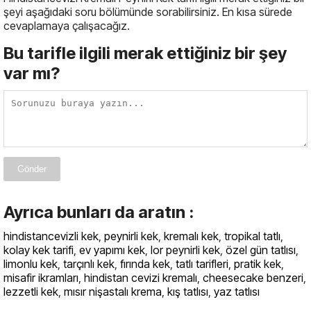
şeyi aşağıdaki soru bölümünde sorabilirsiniz. En kısa sürede
cevaplamaya çalışacağız.
Bu tarifle ilgili merak ettiğiniz bir şey
var mı?
Gönder
Ayrıca bunları da aratın :
hindistancevizli kek
,
peynirli kek
,
kremalı kek
,
tropikal tatlı
,
kolay kek tarifi
,
ev yapımı kek
,
lor peynirli kek
,
özel gün tatlısı
,
limonlu kek
,
tarçınlı kek
,
fırında kek
,
tatlı tarifleri
,
pratik kek
,
misafir ikramları
,
hindistan cevizi kremalı
,
cheesecake benzeri
,
lezzetli kek
,
mısır nişastalı krema
,
kış tatlısı
,
yaz tatlısı