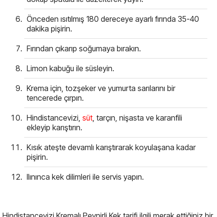
Önceden ısıtılmış 180 dereceye ayarlı fırında 35-40
dakika pişirin.
Fırından çıkarıp soğumaya bırakın.
Limon kabuğu ile süsleyin.
Krema için, tozşeker ve yumurta sarılarını bir
tencerede çırpın.
Hindistancevizi,
süt
, tarçın, nişasta ve karanfili
ekleyip karıştırın.
Kısık ateşte devamlı karıştırarak koyulaşana kadar
pişirin.
Ilınınca kek dilimleri ile servis yapın.
Hindistancevizi Kremalı Peynirli Kek tarifi ilgili merak ettiğiniz bir