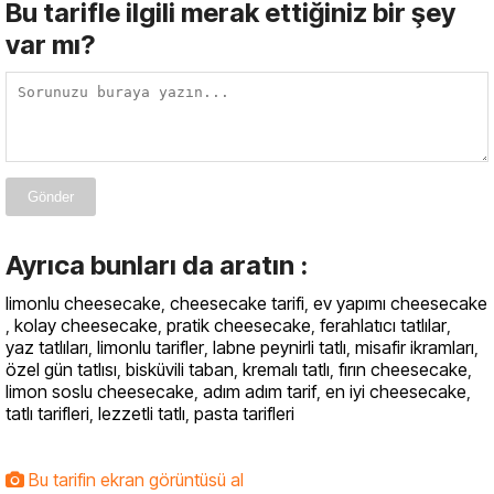
Bu tarifle ilgili merak ettiğiniz bir şey
var mı?
Gönder
Ayrıca bunları da aratın :
limonlu cheesecake
,
cheesecake tarifi
,
ev yapımı cheesecake
,
kolay cheesecake
,
pratik cheesecake
,
ferahlatıcı tatlılar
,
yaz tatlıları
,
limonlu tarifler
,
labne peynirli tatlı
,
misafir ikramları
,
özel gün tatlısı
,
bisküvili taban
,
kremalı tatlı
,
fırın cheesecake
,
limon soslu cheesecake
,
adım adım tarif
,
en iyi cheesecake
,
tatlı tarifleri
,
lezzetli tatlı
,
pasta tarifleri
Bu tarifin ekran görüntüsü al