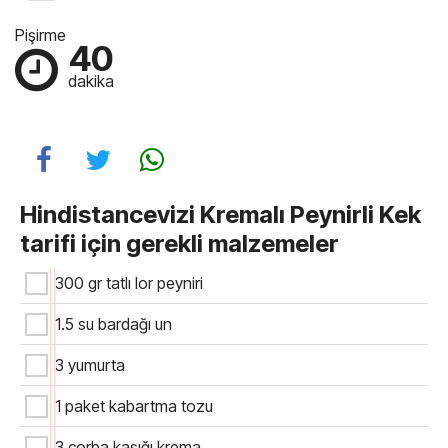
Pişirme
40
dakika
Hindistancevizi Kremalı Peynirli Kek
tarifi için gerekli malzemeler
300 gr tatlı lor peyniri
1.5 su bardağı un
3 yumurta
1 paket kabartma tozu
3 çorba kaşığı krema