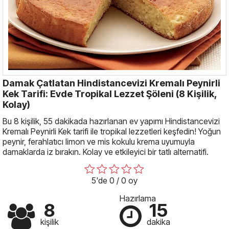
Damak Çatlatan Hindistancevizi Kremalı Peynirli
Kek Tarifi: Evde Tropikal Lezzet Şöleni (8 Kişilik,
Kolay)
Bu 8 kişilik, 55 dakikada hazırlanan ev yapımı Hindistancevizi
Kremalı Peynirli Kek tarifi ile tropikal lezzetleri keşfedin! Yoğun
peynir, ferahlatıcı limon ve mis kokulu krema uyumuyla
damaklarda iz bırakın. Kolay ve etkileyici bir tatlı alternatifi.
5'de 0 / 0 oy
Hazırlama
8
15
kişilik
dakika