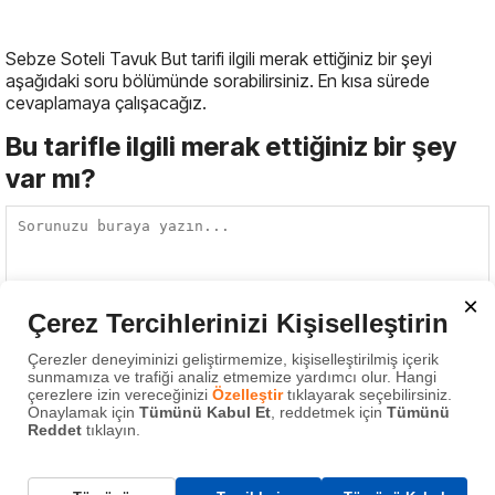
Sebze Soteli Tavuk But tarifi ilgili merak ettiğiniz bir şeyi
aşağıdaki soru bölümünde sorabilirsiniz. En kısa sürede
cevaplamaya çalışacağız.
Bu tarifle ilgili merak ettiğiniz bir şey
var mı?
×
Çerez Tercihlerinizi Kişiselleştirin
Gönder
Çerezler deneyiminizi geliştirmemize, kişiselleştirilmiş içerik
sunmamıza ve trafiği analiz etmemize yardımcı olur. Hangi
Ayrıca bunları da aratın :
çerezlere izin vereceğinizi
Özelleştir
tıklayarak seçebilirsiniz.
Onaylamak için
Tümünü Kabul Et
, reddetmek için
Tümünü
Reddet
tıklayın.
sebzeli tavuk but
,
tavuk sote
,
sağlıklı tavuk
,
diyet yemeği
,
pratik akşam yemeği
,
kolay tavuk tarifi
,
hızlı yemek
,
proteinli tarif
,
avokadolu tavuk
,
ıspanaklı tavuk
,
tavuk but tarifi
,
Gerekli Çerezler