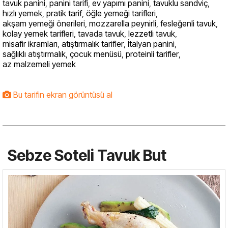
tavuk panini
,
panini tarifi
,
ev yapımı panini
,
tavuklu sandviç
,
hızlı yemek
,
pratik tarif
,
öğle yemeği tarifleri
,
akşam yemeği önerileri
,
mozzarella peynirli
,
fesleğenli tavuk
,
kolay yemek tarifleri
,
tavada tavuk
,
lezzetli tavuk
,
misafir ikramları
,
atıştırmalık tarifler
,
İtalyan panini
,
sağlıklı atıştırmalık
,
çocuk menüsü
,
proteinli tarifler
,
az malzemeli yemek
Bu tarifin ekran görüntüsü al
Sebze Soteli Tavuk But