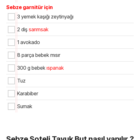
Sebze garnitür için
3 yemek kaşığı zeytinyağı
2 diş
sarımsak
1 avokado
8 parça bebek mısır
300 g bebek
ıspanak
Tuz
Karabiber
Sumak
Sebze Soteli Tavuk But nasıl yapılır ?