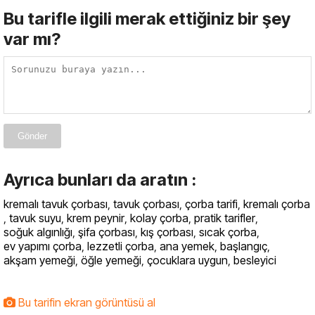
Bu tarifle ilgili merak ettiğiniz bir şey
var mı?
Gönder
Ayrıca bunları da aratın :
kremalı tavuk çorbası
,
tavuk çorbası
,
çorba tarifi
,
kremalı çorba
,
tavuk suyu
,
krem peynir
,
kolay çorba
,
pratik tarifler
,
soğuk algınlığı
,
şifa çorbası
,
kış çorbası
,
sıcak çorba
,
ev yapımı çorba
,
lezzetli çorba
,
ana yemek
,
başlangıç
,
akşam yemeği
,
öğle yemeği
,
çocuklara uygun
,
besleyici
Bu tarifin ekran görüntüsü al