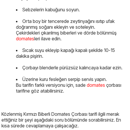
Sebzelerin kabuğunu soyun.
Orta boy bir tencerede zeytinyağını ısıtıp ufak
doğranmış soğanı ekleyin ve soteleyin.
Çekirdekleri çıkarılmış biberleri ve dörde bölünmüş
domates
leri ilave edin.
Sıcak suyu ekleyip kapağı kapalı şekilde 10-15
dakika pişirin.
Çorbayı blenderle pürüzsüz kalıncaya kadar ezin.
Üzerine kuru fesleğen serpip servis yapın.
Bu tarifin farklı versiyonu için, sade
domates
çorbası
tarifine göz atabilirsiniz.
Közlenmiş Kırmızı Biberli Domates Çorbası tarifi ilgili merak
ettiğiniz bir şeyi aşağıdaki soru bölümünde sorabilirsiniz. En
kısa sürede cevaplamaya çalışacağız.