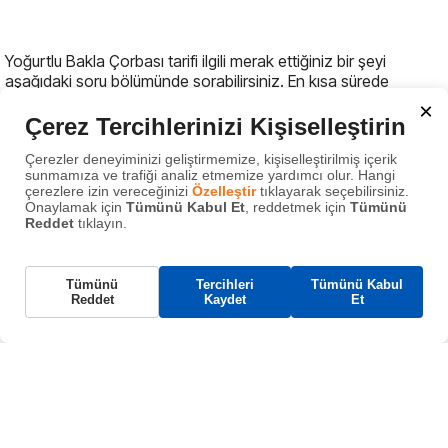
Yoğurtlu Bakla Çorbası tarifi ilgili merak ettiğiniz bir şeyi
aşağıdaki soru bölümünde sorabilirsiniz. En kısa sürede
cevaplamaya çalışacağız.
×
Çerez Tercihlerinizi Kişiselleştirin
Bu tarifle ilgili merak ettiğiniz bir şey
Çerezler deneyiminizi geliştirmemize, kişiselleştirilmiş içerik
var mı?
sunmamıza ve trafiği analiz etmemize yardımcı olur. Hangi
çerezlere izin vereceğinizi
Özelleştir
tıklayarak seçebilirsiniz.
Onaylamak için
Tümünü Kabul Et
, reddetmek için
Tümünü
Reddet
tıklayın.
Gerekli Çerezler
Tümünü
Tercihleri
Tümünü Kabul
Bu çerezler, web sitemizin çalışması için gereklidir
Reddet
Kaydet
Et
Gönder
ve sistemlerimizde kapatılamaz. Bunlar genellikle
tarafınızca yapılan ve hizmet talebi anlamına gelen
eylemlere yanıt olarak yerleştirilir.
Ayrıca bunları da aratın :
Fonksiyonel Çerezler
İçerik paylaşımı, geri bildirim toplama gibi
yoğurtlu bakla çorbası
,
bakla çorbası tarifi
,
sağlıklı çorba
,
özellikleri destekler.
yoğurtlu tarifler
,
bahar yemekleri
,
kolay çorba
,
pratik çorba
,
Analitik Çerezler
ev yapımı çorba
,
besleyici çorba
,
et suyulu çorba
,