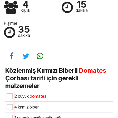
4
15
kişilik
dakika
Pişirme
35
dakika
Közlenmiş Kırmızı Biberli
Domates
Çorbası tarifi için gerekli
malzemeler
2 büyük
domates
4 kırmızıbiber
1 yemek kaşığı zeytinyağı