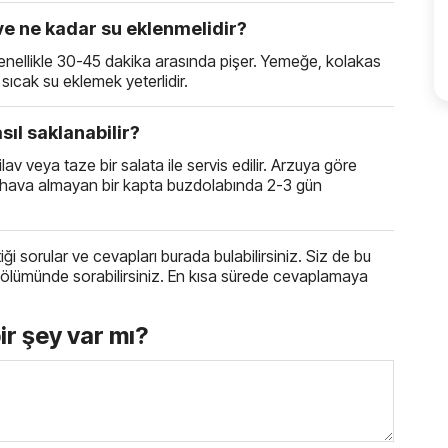
ve ne kadar su eklenmelidir?
nellikle 30-45 dakika arasında pişer. Yemeğe, kolakas
sıcak su eklemek yeterlidir.
sıl saklanabilir?
av veya taze bir salata ile servis edilir. Arzuya göre
eği hava almayan bir kapta buzdolabında 2-3 gün
ttiği sorular ve cevapları burada bulabilirsiniz. Siz de bu
oru bölümünde sorabilirsiniz. En kısa sürede cevaplamaya
bir şey var mı?