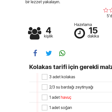
bir lezzet yakalayın.
5'd
Hazırlama
4
15
kişilik
dakika
Kolakas tarifi için gerekli ma
3 adet kolakas
2/3 su bardağı zeytinyağı
1 adet
havuç
1 adet soğan