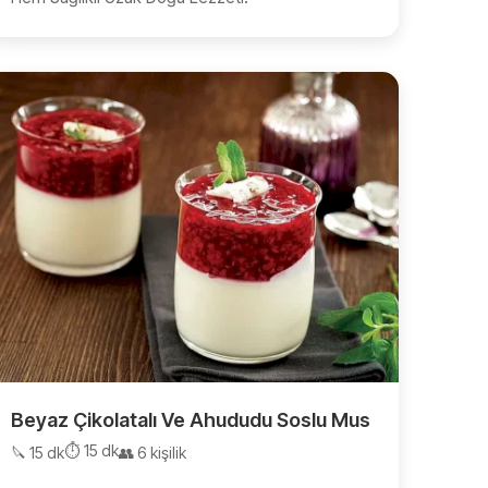
Beyaz Çikolatalı Ve Ahududu Soslu Mus
⏱️ 15 dk
🔪 15 dk
👥 6 kişilik