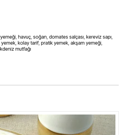
 yemeği
,
havuç
,
soğan
,
domates salçası
,
kereviz sapı
,
lı yemek
,
kolay tarif
,
pratik yemek
,
akşam yemeği
,
kdeniz mutfağı