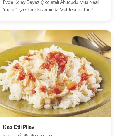
Evde Kolay Beyaz Çikolatalı Ahududu Mus Nasıl
Yapılır? İşte Tam Kıvamında Muhteşem Tarif!
Kaz Etli Pilav
⏱️ 45 dk