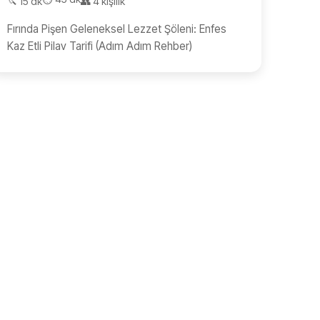
🔪 15 dk
👥 4 kişilik
Fırında Pişen Geleneksel Lezzet Şöleni: Enfes
Kaz Etli Pilav Tarifi (Adım Adım Rehber)