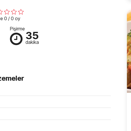
e 0 / 0 oy
Pişirme
35
dakika
lzemeler