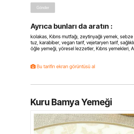
Gönder
Ayrıca bunları da aratın :
kolakas
,
Kıbrıs mutfağı
,
zeytinyağlı yemek
,
sebze
tuz
,
karabiber
,
vegan tarif
,
vejetaryen tarif
,
sağlık
öğle yemeği
,
yöresel lezzetler
,
Kıbrıs yemekleri
,
A
Bu tarifin ekran görüntüsü al
Kuru Bamya Yemeği