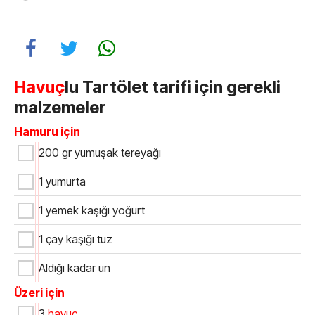
Havuç
lu Tartölet tarifi için gerekli
malzemeler
Hamuru için
200 gr yumuşak tereyağı
1 yumurta
1 yemek kaşığı yoğurt
1 çay kaşığı tuz
Aldığı kadar un
Üzeri için
3
havuç