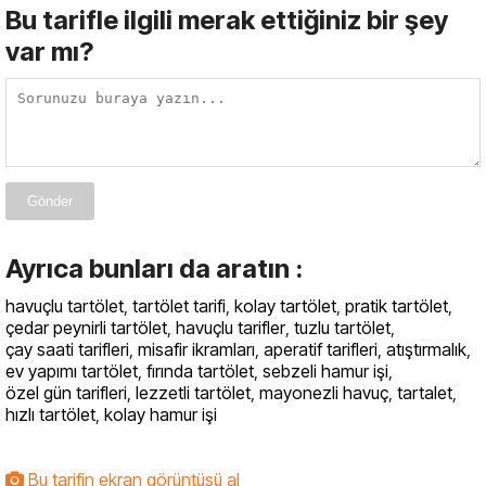
Bu tarifle ilgili merak ettiğiniz bir şey
var mı?
Gönder
Ayrıca bunları da aratın :
havuçlu tartölet
,
tartölet tarifi
,
kolay tartölet
,
pratik tartölet
,
çedar peynirli tartölet
,
havuçlu tarifler
,
tuzlu tartölet
,
çay saati tarifleri
,
misafir ikramları
,
aperatif tarifleri
,
atıştırmalık
,
ev yapımı tartölet
,
fırında tartölet
,
sebzeli hamur işi
,
özel gün tarifleri
,
lezzetli tartölet
,
mayonezli havuç
,
tartalet
,
hızlı tartölet
,
kolay hamur işi
Bu tarifin ekran görüntüsü al