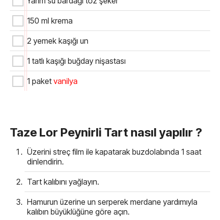
Yarım su bardağı toz şeker
150 ml krema
2 yemek kaşığı un
1 tatlı kaşığı buğday nişastası
1 paket
vanilya
Taze Lor Peynirli Tart nasıl yapılır ?
Üzerini streç film ile kapatarak buzdolabında 1 saat
dinlendirin.
Tart kalıbını yağlayın.
Hamurun üzerine un serperek merdane yardımıyla
kalıbın büyüklüğüne göre açın.