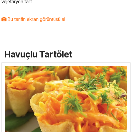
vejetaryen tart
Bu tarifin ekran görüntüsü al
Havuçlu Tartölet