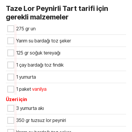
Taze Lor Peynirli Tart tarifi için
gerekli malzemeler
275 gr un
Yarım su bardağı toz şeker
125 gr soğuk tereyağı
1 çay bardağı toz fındık
1 yumurta
1 paket
vanilya
Üzeri için
3 yumurta akı
350 gr tuzsuz lor peyniri