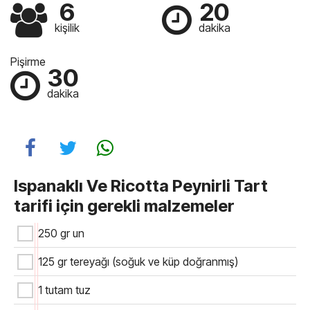
6
20
kişilik
dakika
Pişirme
30
dakika
Ispanaklı Ve Ricotta Peynirli Tart
tarifi için gerekli malzemeler
250 gr un
125 gr tereyağı (soğuk ve küp doğranmış)
1 tutam tuz