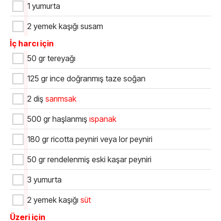
1 yumurta
2 yemek kaşığı susam
İç harcı için
50 gr tereyağı
125 gr ince doğranmış taze soğan
2 diş
sarımsak
500 gr haşlanmış
ıspanak
180 gr ricotta peyniri veya lor peyniri
50 gr rendelenmiş eski kaşar peyniri
3 yumurta
2 yemek kaşığı
süt
Üzeri için