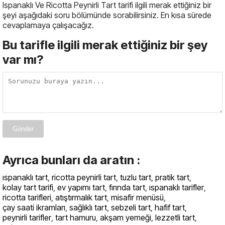
Ispanaklı Ve Ricotta Peynirli Tart tarifi ilgili merak ettiğiniz bir
şeyi aşağıdaki soru bölümünde sorabilirsiniz. En kısa sürede
cevaplamaya çalışacağız.
Bu tarifle ilgili merak ettiğiniz bir şey
var mı?
Gönder
Ayrıca bunları da aratın :
ıspanaklı tart
,
ricotta peynirli tart
,
tuzlu tart
,
pratik tart
,
kolay tart tarifi
,
ev yapımı tart
,
fırında tart
,
ıspanaklı tarifler
,
ricotta tarifleri
,
atıştırmalık tart
,
misafir menüsü
,
çay saati ikramları
,
sağlıklı tart
,
sebzeli tart
,
hafif tart
,
peynirli tarifler
,
tart hamuru
,
akşam yemeği
,
lezzetli tart
,