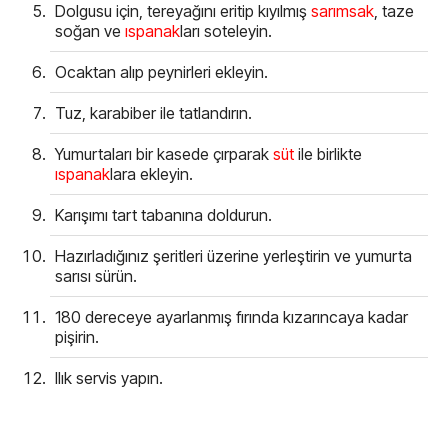
Dolgusu için, tereyağını eritip kıyılmış
sarımsak
, taze
soğan ve
ıspanak
ları soteleyin.
Ocaktan alıp peynirleri ekleyin.
Tuz, karabiber ile tatlandırın.
Yumurtaları bir kasede çırparak
süt
ile birlikte
ıspanak
lara ekleyin.
Karışımı tart tabanına doldurun.
Hazırladığınız şeritleri üzerine yerleştirin ve yumurta
sarısı sürün.
180 dereceye ayarlanmış fırında kızarıncaya kadar
pişirin.
Ilık servis yapın.