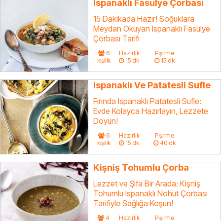
Ispanaklı Fasulye Çorbası
15 Dakikada Hazır! Soğuklara
Meydan Okuyan Ispanaklı Fasulye
Çorbası Tarifi
6
Hazırlık
Pişirme
kişilik
15 dk
15 dk
Ispanaklı Ve Patatesli Sufle
Fırında Ispanaklı Patatesli Sufle:
Evde Kolayca Hazırlayın, Lezzete
Doyun!
6
Hazırlık
Pişirme
kişilik
15 dk
40 dk
Kişniş Tohumlu Çorba
Lezzet ve Şifa Bir Arada: Kişniş
Tohumlu Ispanaklı Nohut Çorbası
Tarifiyle Sağlığa Koşun!
4
Hazırlık
Pişirme