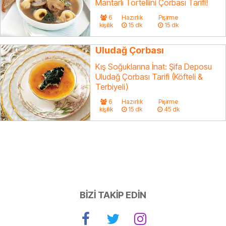
Mantarlı Tortellini Çorbası Tarifi!
6
Hazırlık
Pişirme
kişilik
15 dk
15 dk
Uludağ Çorbası
Kış Soğuklarına İnat: Şifa Deposu
Uludağ Çorbası Tarifi (Köfteli &
Terbiyeli)
6
Hazırlık
Pişirme
kişilik
15 dk
45 dk
BİZİ TAKİP EDİN