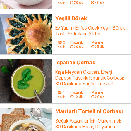
kişilik
20 dk
40 dk
Yeşilli Börek
Ev Yapımı Enfes Çiçek Yeşilli Börek
Tarifi: Sofraların Yıldızı!
6
Hazırlık
Pişirme
kişilik
20 dk
25 dk
Ispanak Çorbası
Kışa Meydan Okuyan, Enerji
Deposu Tavuklu Ispanak Çorbası:
30 Dakikada Sağlıklı Lezzet!
4
Hazırlık
Pişirme
kişilik
10 dk
20 dk
Mantarlı Tortellini Çorbası
Soğuk Akşamlar İçin Mükemmel:
30 Dakikada Hazır, Doyurucu