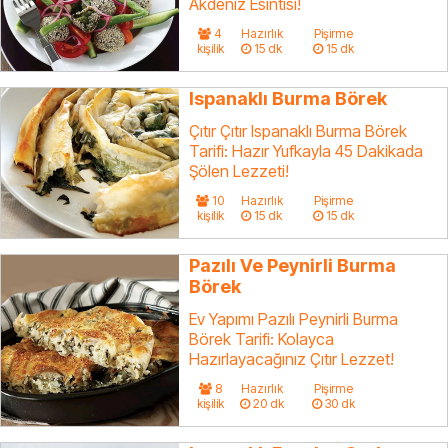
Akdeniz Esintisi!
4
Hazırlık
Pişirme
kişilik
15 dk
15 dk
Ispanaklı Burma Börek
Çıtır Çıtır Ispanaklı Burma Börek
Tarifi: Hazır Yufkayla 45 Dakikada
Şölen Lezzeti!
10
Hazırlık
Pişirme
kişilik
15 dk
15 dk
Pazılı Ve Peynirli Burma
Börek
Ev Yapımı Pazılı Peynirli Burma
Börek Tarifi: Kolayca
Hazırlayacağınız Çıtır Lezzet!
8
Hazırlık
Pişirme
kişilik
20 dk
30 dk