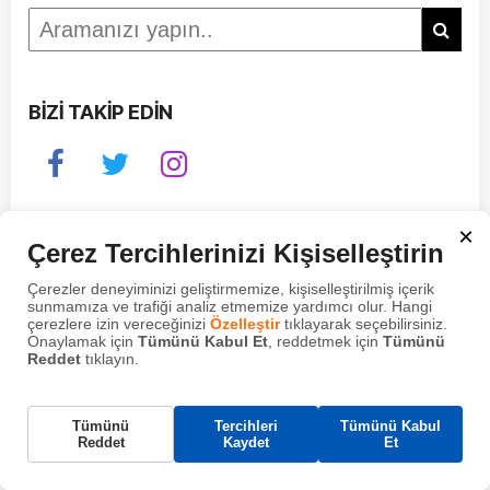
BİZİ TAKİP EDİN
×
Çerez Tercihlerinizi Kişiselleştirin
Çerezler deneyiminizi geliştirmemize, kişiselleştirilmiş içerik
sunmamıza ve trafiği analiz etmemize yardımcı olur. Hangi
çerezlere izin vereceğinizi
Özelleştir
tıklayarak seçebilirsiniz.
Onaylamak için
Tümünü Kabul Et
, reddetmek için
Tümünü
Reddet
tıklayın.
Gerekli Çerezler
Tümünü
Tercihleri
Tümünü Kabul
Bu çerezler, web sitemizin çalışması için gereklidir
Reddet
Kaydet
Et
ve sistemlerimizde kapatılamaz. Bunlar genellikle
tarafınızca yapılan ve hizmet talebi anlamına gelen
eylemlere yanıt olarak yerleştirilir.