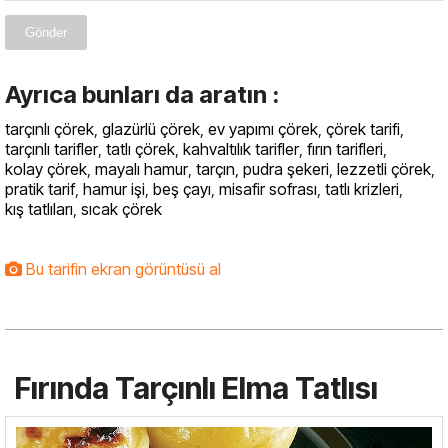
Gönder
Ayrıca bunları da aratın :
tarçınlı çörek
,
glazürlü çörek
,
ev yapımı çörek
,
çörek tarifi
,
tarçınlı tarifler
,
tatlı çörek
,
kahvaltılık tarifler
,
fırın tarifleri
,
kolay çörek
,
mayalı hamur
,
tarçın
,
pudra şekeri
,
lezzetli çörek
,
pratik tarif
,
hamur işi
,
beş çayı
,
misafir sofrası
,
tatlı krizleri
,
kış tatlıları
,
sıcak çörek
Bu tarifin ekran görüntüsü al
Fırında Tarçınlı Elma Tatlısı