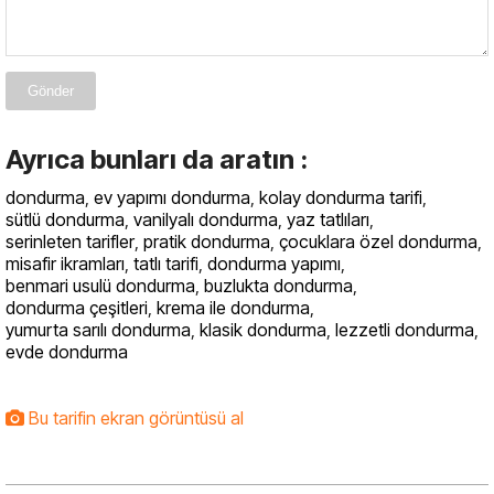
Gönder
Ayrıca bunları da aratın :
dondurma
,
ev yapımı dondurma
,
kolay dondurma tarifi
,
sütlü dondurma
,
vanilyalı dondurma
,
yaz tatlıları
,
serinleten tarifler
,
pratik dondurma
,
çocuklara özel dondurma
,
misafir ikramları
,
tatlı tarifi
,
dondurma yapımı
,
benmari usulü dondurma
,
buzlukta dondurma
,
dondurma çeşitleri
,
krema ile dondurma
,
yumurta sarılı dondurma
,
klasik dondurma
,
lezzetli dondurma
,
evde dondurma
Bu tarifin ekran görüntüsü al