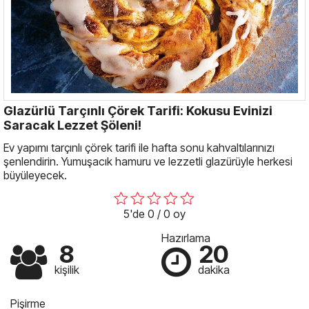
Glazürlü Tarçınlı Çörek Tarifi: Kokusu Evinizi
Saracak Lezzet Şöleni!
Ev yapımı tarçınlı çörek tarifi ile hafta sonu kahvaltılarınızı
şenlendirin. Yumuşacık hamuru ve lezzetli glazürüyle herkesi
büyüleyecek.
5'de 0 / 0 oy
Hazırlama
8
20
kişilik
dakika
Pişirme