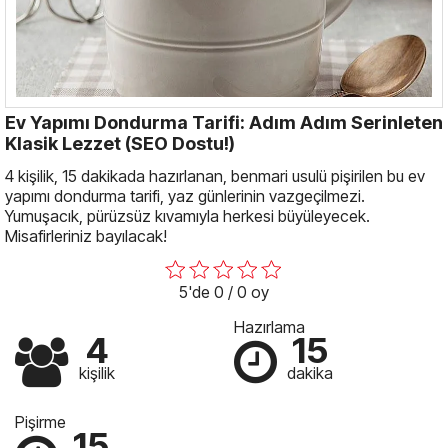
Ev Yapımı Dondurma Tarifi: Adım Adım Serinleten
Klasik Lezzet (SEO Dostu!)
4 kişilik, 15 dakikada hazırlanan, benmari usulü pişirilen bu ev
yapımı dondurma tarifi, yaz günlerinin vazgeçilmezi.
Yumuşacık, pürüzsüz kıvamıyla herkesi büyüleyecek.
Misafirleriniz bayılacak!
5'de 0 / 0 oy
Hazırlama
4
15
kişilik
dakika
Pişirme
15