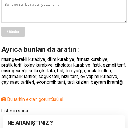
Gönder
Ayrıca bunları da aratın :
mısır gevrekli kurabiye
,
dilim kurabiye
,
fırınsız kurabiye
,
pratik tarif
,
kolay kurabiye
,
çikolatalı kurabiye
,
fıstık ezmeli tarif
,
mısır gevreği
,
sütlü çikolata
,
bal
,
tereyağı
,
çocuk tarifleri
,
atıştırmalık tarifler
,
soğuk tatlı
,
hızlı tarif
,
ev yapımı kurabiye
,
çay saati tarifleri
,
ekonomik tarif
,
tatlı krizleri
,
bayram ikramlığı
Bu tarifin ekran görüntüsü al
Listenin sonu
NE ARAMIŞTINIZ ?