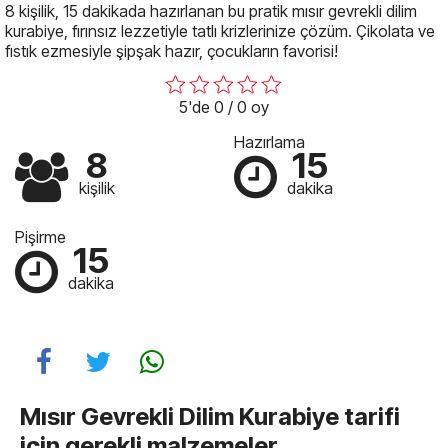
8 kişilik, 15 dakikada hazırlanan bu pratik mısır gevrekli dilim
kurabiye, fırınsız lezzetiyle tatlı krizlerinize çözüm. Çikolata ve
fıstık ezmesiyle şipşak hazır, çocukların favorisi!
5'de 0 / 0 oy
Hazırlama
8
15
kişilik
dakika
Pişirme
15
dakika
Mısır Gevrekli Dilim Kurabiye tarifi
için gerekli malzemeler