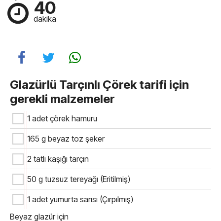
40
dakika
Glazürlü Tarçınlı Çörek tarifi için
gerekli malzemeler
1 adet çörek hamuru
165 g beyaz toz şeker
2 tatlı kaşığı tarçın
50 g tuzsuz tereyağı (Eritilmiş)
1 adet yumurta sarısı (Çırpılmış)
Beyaz glazür için