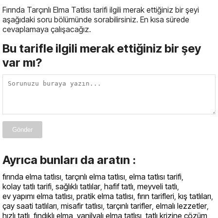
Fırında Tarçınlı Elma Tatlısı tarifi ilgili merak ettiğiniz bir şeyi
aşağıdaki soru bölümünde sorabilirsiniz. En kısa sürede
cevaplamaya çalışacağız.
Bu tarifle ilgili merak ettiğiniz bir şey
var mı?
Gönder
Ayrıca bunları da aratın :
fırında elma tatlısı
,
tarçınlı elma tatlısı
,
elma tatlısı tarifi
,
kolay tatlı tarifi
,
sağlıklı tatlılar
,
hafif tatlı
,
meyveli tatlı
,
ev yapımı elma tatlısı
,
pratik elma tatlısı
,
fırın tarifleri
,
kış tatlıları
,
çay saati tatlıları
,
misafir tatlısı
,
tarçınlı tarifler
,
elmalı lezzetler
,
hızlı tatlı
,
fındıklı elma
,
vanilyalı elma tatlısı
,
tatlı krizine çözüm
,