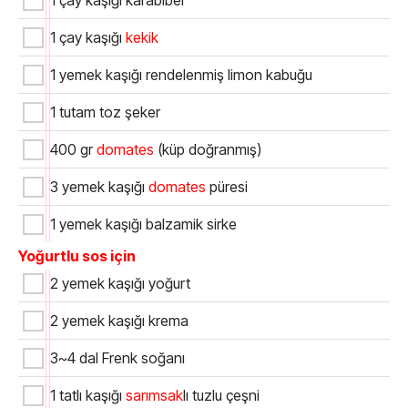
1 çay kaşığı karabiber
1 çay kaşığı
kekik
1 yemek kaşığı rendelenmiş limon kabuğu
1 tutam toz şeker
400 gr
domates
(küp doğranmış)
3 yemek kaşığı
domates
püresi
1 yemek kaşığı balzamik sirke
Yoğurtlu sos için
2 yemek kaşığı yoğurt
2 yemek kaşığı krema
3~4 dal Frenk soğanı
1 tatlı kaşığı
sarımsak
lı tuzlu çeşni