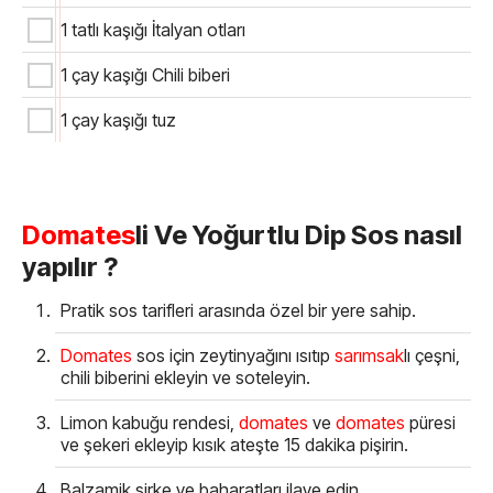
1 tatlı kaşığı İtalyan otları
1 çay kaşığı Chili biberi
1 çay kaşığı tuz
Domates
li Ve Yoğurtlu Dip Sos nasıl
yapılır ?
Pratik sos tarifleri arasında özel bir yere sahip.
Domates
sos için zeytinyağını ısıtıp
sarımsak
lı çeşni,
chili biberini ekleyin ve soteleyin.
Limon kabuğu rendesi,
domates
ve
domates
püresi
ve şekeri ekleyip kısık ateşte 15 dakika pişirin.
Balzamik sirke ve baharatları ilave edin.