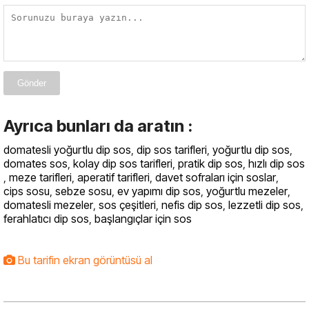
Gönder
Ayrıca bunları da aratın :
domatesli yoğurtlu dip sos
,
dip sos tarifleri
,
yoğurtlu dip sos
,
domates sos
,
kolay dip sos tarifleri
,
pratik dip sos
,
hızlı dip sos
,
meze tarifleri
,
aperatif tarifleri
,
davet sofraları için soslar
,
cips sosu
,
sebze sosu
,
ev yapımı dip sos
,
yoğurtlu mezeler
,
domatesli mezeler
,
sos çeşitleri
,
nefis dip sos
,
lezzetli dip sos
,
ferahlatıcı dip sos
,
başlangıçlar için sos
Bu tarifin ekran görüntüsü al