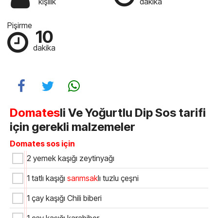
kişilik
dakika
Pişirme
10
dakika
Domates
li Ve Yoğurtlu Dip Sos tarifi
için gerekli malzemeler
Domates
sos için
2 yemek kaşığı zeytinyağı
1 tatlı kaşığı
sarımsak
lı tuzlu çeşni
1 çay kaşığı Chili biberi