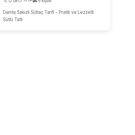
🔪 12 dk
👥 6 kişilik
Damla Sakızlı Sütlaç Tarifi - Pratik ve Lezzetli
Sütlü Tatlı