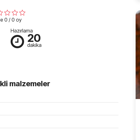
e 0 / 0 oy
Hazırlama
20
dakika
ekli malzemeler