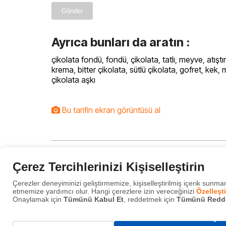
Gönder
Ayrıca bunları da aratın :
çikolata fondü
,
fondü
,
çikolata
,
tatlı
,
meyve
,
atıştı
krema
,
bitter çikolata
,
sütlü çikolata
,
gofret
,
kek
,
m
çikolata aşkı
Bu tarifin ekran görüntüsü al
Çerez Tercihlerinizi Kişiselleştirin
Naneli Puding
Çerezler deneyiminizi geliştirmemize, kişiselleştirilmiş içerik sunmam
etmemize yardımcı olur. Hangi çerezlere izin vereceğinizi
Özelleşti
Onaylamak için
Tümünü Kabul Et
, reddetmek için
Tümünü Redd
Gerekli Çerezler