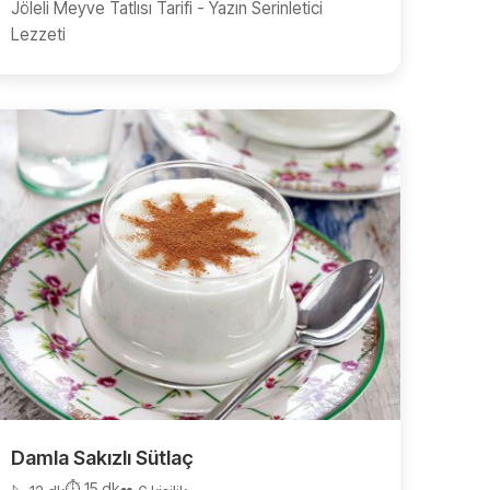
Jöleli Meyve Tatlısı Tarifi - Yazın Serinletici
Lezzeti
Damla Sakızlı Sütlaç
⏱️ 15 dk