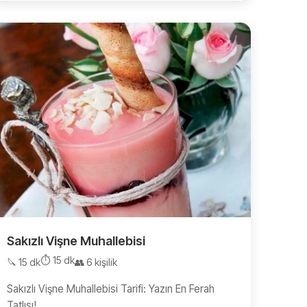
Sakızlı Vişne Muhallebisi
⏱️ 15 dk
🔪 15 dk
👥 6 kişilik
Sakızlı Vişne Muhallebisi Tarifi: Yazın En Ferah
Tatlısı!