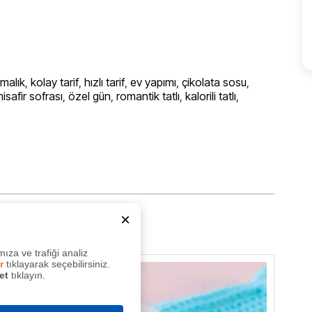
rmalık
,
kolay tarif
,
hızlı tarif
,
ev yapımı
,
çikolata sosu
,
isafir sofrası
,
özel gün
,
romantik tatlı
,
kalorili tatlı
,
×
ıza ve trafiği analiz
r
tıklayarak seçebilirsiniz.
et
tıklayın.