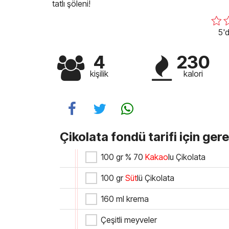
tatlı şöleni!
5'd
4
230
kişilik
kalori
Çikolata fondü tarifi için ger
100 gr % 70
Kakao
lu Çikolata
100 gr
Süt
lü Çikolata
160 ml krema
Çeşitli meyveler