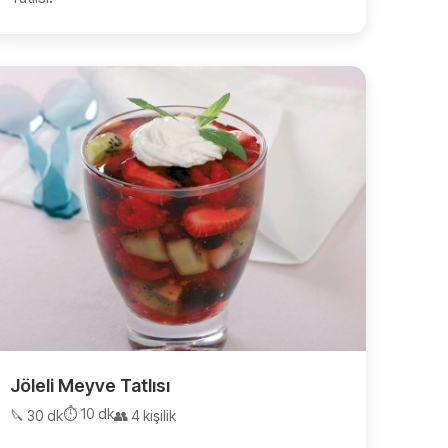
Jöleli Meyve Tatlısı
⏱️ 10 dk
🔪 30 dk
👥 4 kişilik