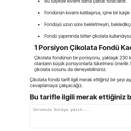
Bu sayede kıvamı daha çabuk tutacaktır.
Fondünün kıvamı katılaşırsa, içine bir kaşık k
Fondüyü uzun süre bekletmeyin, bekledikçe
Fondü yapımında bitter çikolata kullandıy
1 Porsiyon Çikolata Fondü Kaç
Çikolata fondünun bir porsiyonu, yaklaşık 230 ka
olanların küçük porsiyonlarla tüketmesi önerilir. 
çikolata sosunu da deneyebilirsiniz.
Çikolata fondü tarifi ilgili merak ettiğiniz bir şey
cevaplamaya çalışacağız.
Bu tarifle ilgili merak ettiğiniz 