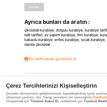
Gönder
Ayrıca bunları da aratın :
çikolatalı kurabiye
,
dolgulu kurabiye
,
kurabiye tarifi
tatlı tarifleri
,
ev yapımı kurabiye
,
fırın kurabiye
,
kura
kakaolu kurabiye
,
enfes kurabiye
,
sıcak kurabiye
,
damla çikolatalı
Bu tarifin ekran görüntüsü al
Çerez Tercihlerinizi Kişiselleştirin
Özel Anneler Günü Pasta
Çerezler deneyiminizi geliştirmemize, kişiselleştirilmiş içerik sunmam
etmemize yardımcı olur. Hangi çerezlere izin vereceğinizi
Özelleşti
Onaylamak için
Tümünü Kabul Et
, reddetmek için
Tümünü Redd