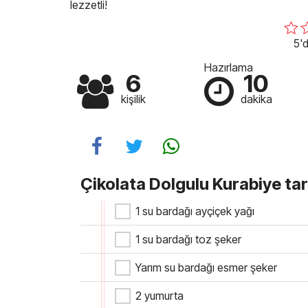
lezzetli!
5'd
Hazırlama
6
10
kişilik
dakika
Çikolata Dolgulu Kurabiye tari
1 su bardağı ayçiçek yağı
1 su bardağı toz şeker
Yarım su bardağı esmer şeker
2 yumurta