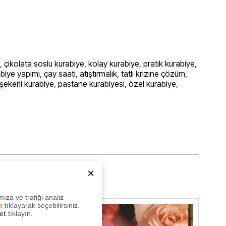
,
çikolata soslu kurabiye
,
kolay kurabiye
,
pratik kurabiye
,
biye yapımı
,
çay saati
,
atıştırmalık
,
tatlı krizine çözüm
,
şekerli kurabiye
,
pastane kurabiyesi
,
özel kurabiye
,
×
sı
ıza ve trafiği analiz
r
tıklayarak seçebilirsiniz.
et
tıklayın.