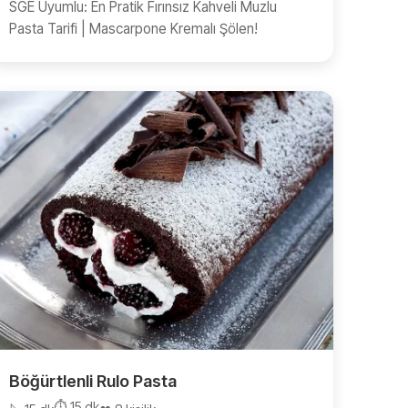
SGE Uyumlu: En Pratik Fırınsız Kahveli Muzlu
Pasta Tarifi | Mascarpone Kremalı Şölen!
Böğürtlenli Rulo Pasta
⏱️ 15 dk