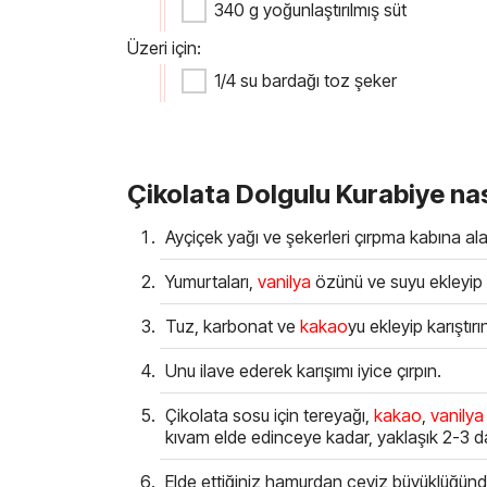
340 g yoğunlaştırılmış süt
Üzeri için:
1/4 su bardağı toz şeker
Çikolata Dolgulu Kurabiye nası
Ayçiçek yağı ve şekerleri çırpma kabına ala
Yumurtaları,
vanilya
özünü ve suyu ekleyi
Tuz, karbonat ve
kakao
yu ekleyip karıştırı
Unu ilave ederek karışımı iyice çırpın.
Çikolata sosu için tereyağı,
kakao
,
vanilya
kıvam elde edinceye kadar, yaklaşık 2-3 da
Elde ettiğiniz hamurdan ceviz büyüklüğün