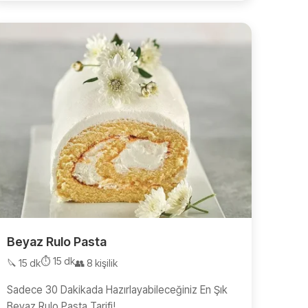
Beyaz Rulo Pasta
⏱️ 15 dk
🔪 15 dk
👥 8 kişilik
Sadece 30 Dakikada Hazırlayabileceğiniz En Şık
Beyaz Rulo Pasta Tarifi!