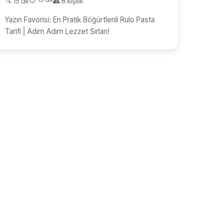
🔪 15 dk
👥 8 kişilik
Yazın Favorisi: En Pratik Böğürtlenli Rulo Pasta
Tarifi | Adım Adım Lezzet Sırları!