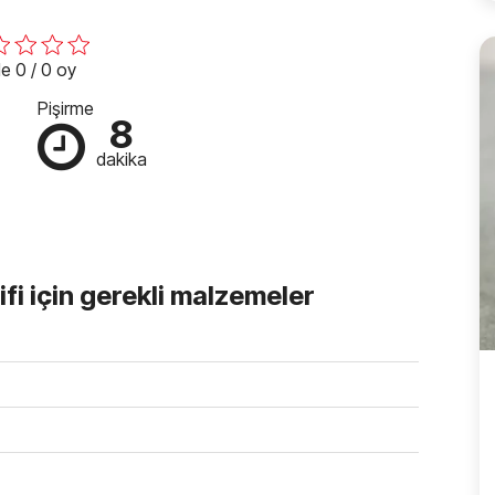
e 0 / 0 oy
Pişirme
8
dakika
fi için gerekli malzemeler