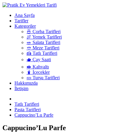
Ana Sayfa
Tarifler
Kategoriler
🍜 Çorba Tarifleri
🍖 Yemek Tarifleri
🥗 Salata Tarifleri
🥙 Meze Tarifleri
🍰 Tatlı Tarifleri
🫖 Çay Saati
🥪 Kahvaltı
🧋 İçecekler
🥒 Turşu Tarifleri
Hakkımızda
İletişim
Tatlı Tarifleri
Pasta Tarifleri
Cappucino’Lu Parfe
Cappucino’Lu Parfe