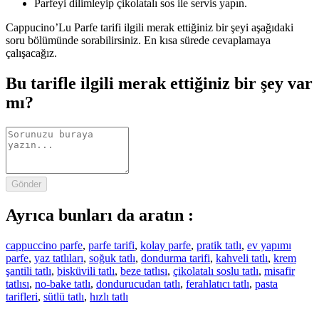
Parfeyi dilimleyip çikolatalı sos ile servis yapın.
Cappucino’Lu Parfe tarifi ilgili merak ettiğiniz bir şeyi aşağıdaki
soru bölümünde sorabilirsiniz. En kısa sürede cevaplamaya
çalışacağız.
Bu tarifle ilgili merak ettiğiniz bir şey var
mı?
Gönder
Ayrıca bunları da aratın :
cappuccino parfe
,
parfe tarifi
,
kolay parfe
,
pratik tatlı
,
ev yapımı
parfe
,
yaz tatlıları
,
soğuk tatlı
,
dondurma tarifi
,
kahveli tatlı
,
krem
şantili tatlı
,
bisküvili tatlı
,
beze tatlısı
,
çikolatalı soslu tatlı
,
misafir
tatlısı
,
no-bake tatlı
,
dondurucudan tatlı
,
ferahlatıcı tatlı
,
pasta
tarifleri
,
sütlü tatlı
,
hızlı tatlı