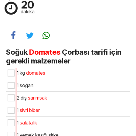
20
dakika
Soğuk
Domates
Çorbası tarifi için
gerekli malzemeler
1 kg
domates
1 soğan
2 diş
sarımsak
1
sivri biber
1
salatalık
1 yemek kaşığı sirke