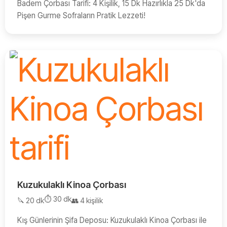
Badem Çorbası Tarifi: 4 Kişilik, 15 Dk Hazırlıkla 25 Dk'da
Pişen Gurme Sofraların Pratik Lezzeti!
Kuzukulaklı Kinoa Çorbası
⏱️ 30 dk
🔪 20 dk
👥 4 kişilik
Kış Günlerinin Şifa Deposu: Kuzukulaklı Kinoa Çorbası ile