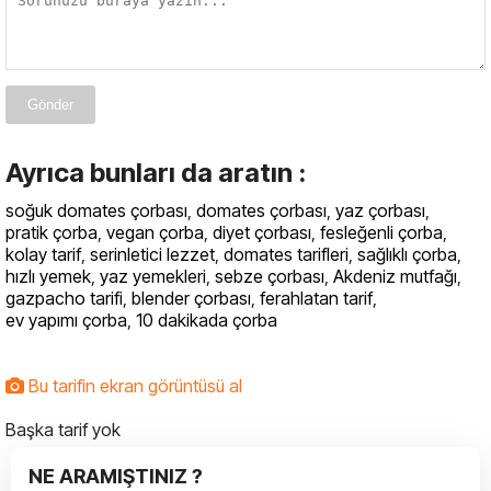
Gönder
Ayrıca bunları da aratın :
soğuk domates çorbası
,
domates çorbası
,
yaz çorbası
,
pratik çorba
,
vegan çorba
,
diyet çorbası
,
fesleğenli çorba
,
kolay tarif
,
serinletici lezzet
,
domates tarifleri
,
sağlıklı çorba
,
hızlı yemek
,
yaz yemekleri
,
sebze çorbası
,
Akdeniz mutfağı
,
gazpacho tarifi
,
blender çorbası
,
ferahlatan tarif
,
ev yapımı çorba
,
10 dakikada çorba
Bu tarifin ekran görüntüsü al
Başka tarif yok
NE ARAMIŞTINIZ ?