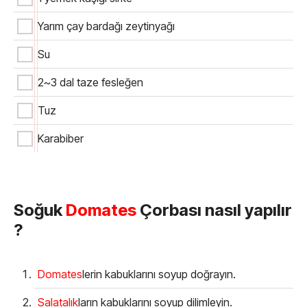
Yarım çay bardağı zeytinyağı
Su
2~3 dal taze fesleğen
Tuz
Karabiber
Soğuk
Domates
Çorbası nasıl yapılır
?
Domates
lerin kabuklarını soyup doğrayın.
Salatalık
ların kabuklarını soyup dilimleyin.