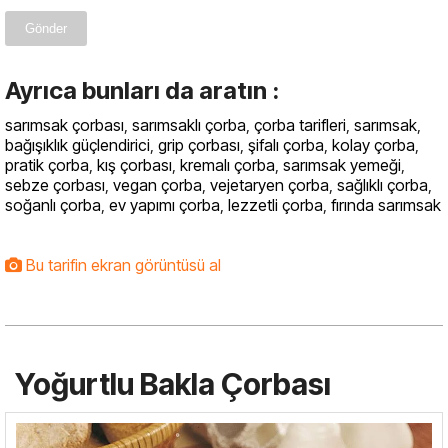
Gönder
Ayrıca bunları da aratın :
sarımsak çorbası
,
sarımsaklı çorba
,
çorba tarifleri
,
sarımsak
,
bağışıklık güçlendirici
,
grip çorbası
,
şifalı çorba
,
kolay çorba
,
pratik çorba
,
kış çorbası
,
kremalı çorba
,
sarımsak yemeği
,
sebze çorbası
,
vegan çorba
,
vejetaryen çorba
,
sağlıklı çorba
,
soğanlı çorba
,
ev yapımı çorba
,
lezzetli çorba
,
fırında sarımsak
Bu tarifin ekran görüntüsü al
Yoğurtlu Bakla Çorbası