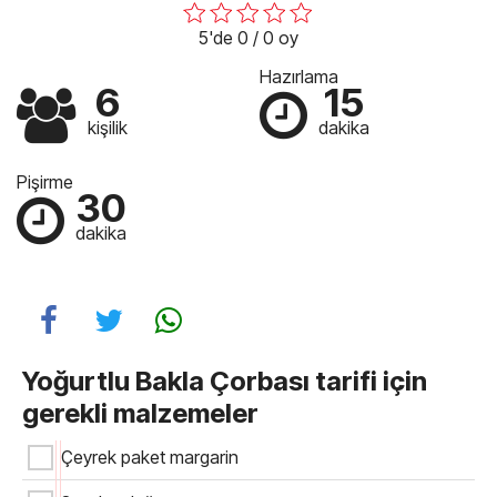
5'de 0 / 0 oy
Hazırlama
6
15
kişilik
dakika
Pişirme
30
dakika
Yoğurtlu Bakla Çorbası tarifi için
gerekli malzemeler
Çeyrek paket margarin