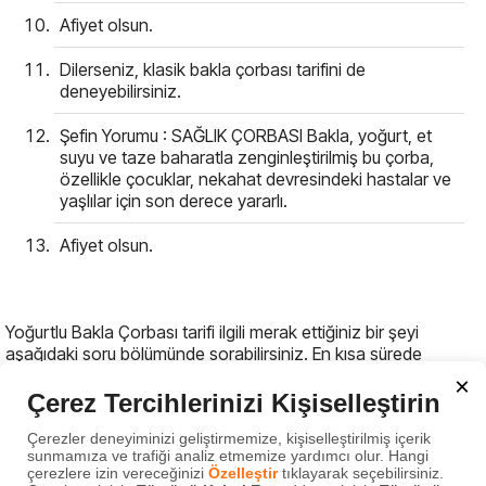
Afiyet olsun.
Dilerseniz, klasik bakla çorbası tarifini de
deneyebilirsiniz.
Şefin Yorumu : SAĞLIK ÇORBASI Bakla, yoğurt, et
suyu ve taze baharatla zenginleştirilmiş bu çorba,
özellikle çocuklar, nekahat devresindeki hastalar ve
yaşlılar için son derece yararlı.
Afiyet olsun.
Yoğurtlu Bakla Çorbası tarifi ilgili merak ettiğiniz bir şeyi
aşağıdaki soru bölümünde sorabilirsiniz. En kısa sürede
cevaplamaya çalışacağız.
×
Çerez Tercihlerinizi Kişiselleştirin
Bu tarifle ilgili merak ettiğiniz bir şey
Çerezler deneyiminizi geliştirmemize, kişiselleştirilmiş içerik
var mı?
sunmamıza ve trafiği analiz etmemize yardımcı olur. Hangi
çerezlere izin vereceğinizi
Özelleştir
tıklayarak seçebilirsiniz.