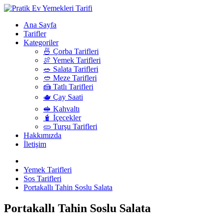
Ana Sayfa
Tarifler
Kategoriler
🍜 Çorba Tarifleri
🍖 Yemek Tarifleri
🥗 Salata Tarifleri
🥙 Meze Tarifleri
🍰 Tatlı Tarifleri
🫖 Çay Saati
🥪 Kahvaltı
🧋 İçecekler
🥒 Turşu Tarifleri
Hakkımızda
İletişim
Yemek Tarifleri
Sos Tarifleri
Portakallı Tahin Soslu Salata
Portakallı Tahin Soslu Salata