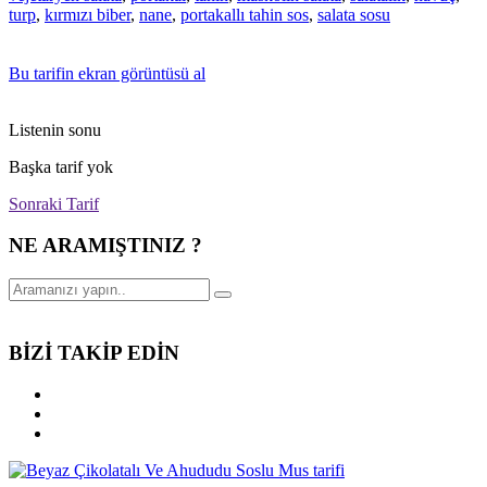
turp
,
kırmızı biber
,
nane
,
portakallı tahin sos
,
salata sosu
Bu tarifin ekran görüntüsü al
Listenin sonu
Başka tarif yok
Sonraki Tarif
NE ARAMIŞTINIZ ?
BİZİ TAKİP EDİN