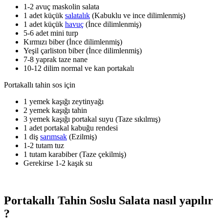
1-2 avuç maskolin salata
1 adet küçük
salatalık
(Kabuklu ve ince dilimlenmiş)
1 adet küçük
havuç
(İnce dilimlenmiş)
5-6 adet mini turp
Kırmızı biber (İnce dilimlenmiş)
Yeşil çarliston biber (İnce dilimlenmiş)
7-8 yaprak taze nane
10-12 dilim normal ve kan portakalı
Portakallı tahin sos için
1 yemek kaşığı zeytinyağı
2 yemek kaşığı tahin
3 yemek kaşığı portakal suyu (Taze sıkılmış)
1 adet portakal kabuğu rendesi
1 diş
sarımsak
(Ezilmiş)
1-2 tutam tuz
1 tutam karabiber (Taze çekilmiş)
Gerekirse 1-2 kaşık su
Portakallı Tahin Soslu Salata nasıl yapılır
?