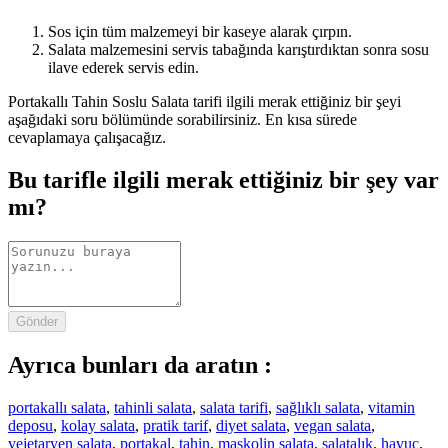
Sos için tüm malzemeyi bir kaseye alarak çırpın.
Salata malzemesini servis tabağında karıştırdıktan sonra sosu
ilave ederek servis edin.
Portakallı Tahin Soslu Salata tarifi ilgili merak ettiğiniz bir şeyi
aşağıdaki soru bölümünde sorabilirsiniz. En kısa sürede
cevaplamaya çalışacağız.
Bu tarifle ilgili merak ettiğiniz bir şey var
mı?
Gönder
Ayrıca bunları da aratın :
portakallı salata
,
tahinli salata
,
salata tarifi
,
sağlıklı salata
,
vitamin
deposu
,
kolay salata
,
pratik tarif
,
diyet salata
,
vegan salata
,
vejetaryen salata
,
portakal
,
tahin
,
maskolin salata
,
salatalık
,
havuç
,