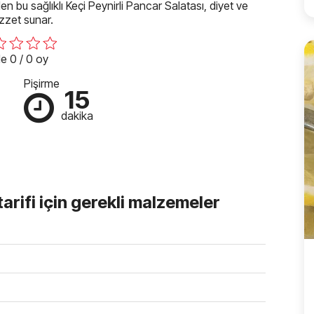
len bu sağlıklı Keçi Peynirli Pancar Salatası, diyet ve
zzet sunar.
e 0 / 0 oy
Pişirme
15
dakika
tarifi için gerekli malzemeler