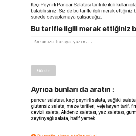
Keçi Peynirli Pancar Salatası tarifi ile ilgili kullan
bulabilirsiniz. Siz de bu tarifle ilgili merak ettiğin
sürede cevaplamaya çalışacağız.
Bu tarifle ilgili merak ettiğiniz 
Gönder
Ayrıca bunları da aratın :
pancar salatası
,
keçi peynirli salata
,
sağlıklı salata
glutensiz salata
,
meze tarifleri
,
vejetaryen tarif
,
fı
cevizli salata
,
Akdeniz salatası
,
yaz salatası
,
gurm
zeytinyağlı salata
,
hafif yemek