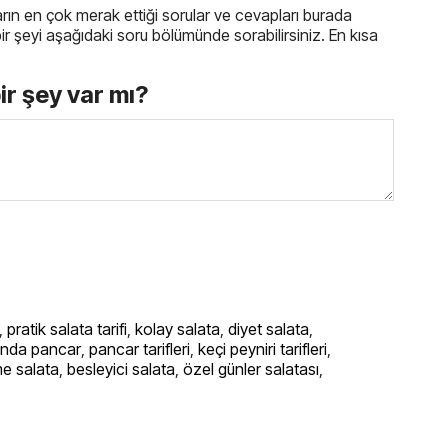
ıcıların en çok merak ettiği sorular ve cevapları burada
iz bir şeyi aşağıdaki soru bölümünde sorabilirsiniz. En kısa
bir şey var mı?
,
pratik salata tarifi
,
kolay salata
,
diyet salata
,
rında pancar
,
pancar tarifleri
,
keçi peyniri tarifleri
,
e salata
,
besleyici salata
,
özel günler salatası
,