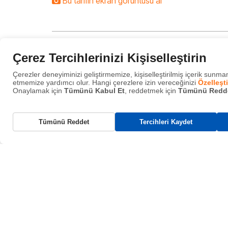
Bu tarifin ekran görüntüsü al
Çerez Tercihlerinizi Kişiselleştirin
Fas Usulü Havuç Salatası
Çerezler deneyiminizi geliştirmemize, kişiselleştirilmiş içerik sunmam
etmemize yardımcı olur. Hangi çerezlere izin vereceğinizi
Özelleşti
Onaylamak için
Tümünü Kabul Et
, reddetmek için
Tümünü Redd
Gerekli Çerezler
Tümünü Reddet
Tercihleri Kaydet
Bu çerezler, web sitemizin çalışması için gereklidir ve sistemlerimizde
kapatılamaz. Bunlar genellikle tarafınızca yapılan ve hizmet talebi anlam
gelen eylemlere yanıt olarak yerleştirilir.
Fonksiyonel Çerezler
İçerik paylaşımı, geri bildirim toplama gibi
özellikleri destekler.
Analitik Çerezler
Ziyaretçi etkileşimlerini izler, hemen çıkma oranı ve trafik
kaynakları ölçer.
Reklam Çerezleri