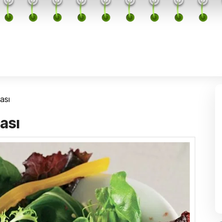
ası
tası