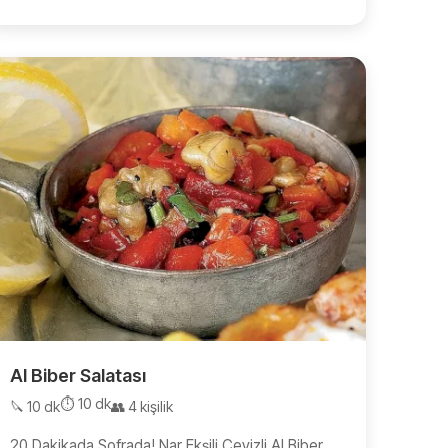
Al Biber Salatası
⏱️ 10 dk
🔪 10 dk
👥 4 kişilik
20 Dakikada Sofrada! Nar Ekşili Cevizli Al Biber