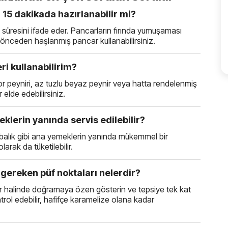
 15 dakikada hazırlanabilir mi?
ık süresini ifade eder. Pancarların fırında yumuşaması
n önceden haşlanmış pancar kullanabilirsiniz.
ri kullanabilirim?
, lor peyniri, az tuzlu beyaz peynir veya hatta rendelenmiş
r elde edebilirsiniz.
klerin yanında servis edilebilir?
a balık gibi ana yemeklerin yanında mükemmel bir
arak da tüketilebilir.
 gereken püf noktaları nelerdir?
ler halinde doğramaya özen gösterin ve tepsiye tek kat
ntrol edebilir, hafifçe karamelize olana kadar