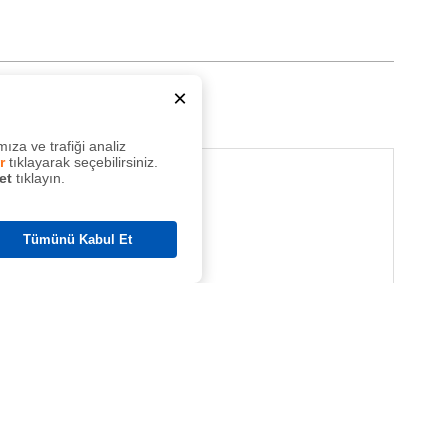
×
ıza ve trafiği analiz
r
tıklayarak seçebilirsiniz.
et
tıklayın.
Tümünü Kabul Et
ına