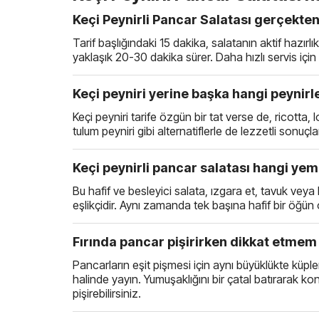
Keçi Peynirli Pancar Salatası gerçekten
Tarif başlığındaki 15 dakika, salatanın aktif hazırl
yaklaşık 20-30 dakika sürer. Daha hızlı servis içi
Keçi peyniri yerine başka hangi peynirle
Keçi peyniri tarife özgün bir tat verse de, ricotta
tulum peyniri gibi alternatiflerle de lezzetli sonuçla
Keçi peynirli pancar salatası hangi yeme
Bu hafif ve besleyici salata, ızgara et, tavuk vey
eşlikçidir. Aynı zamanda tek başına hafif bir öğün ol
Fırında pancar pişirirken dikkat etmem
Pancarların eşit pişmesi için aynı büyüklükte küp
halinde yayın. Yumuşaklığını bir çatal batırarak ko
pişirebilirsiniz.