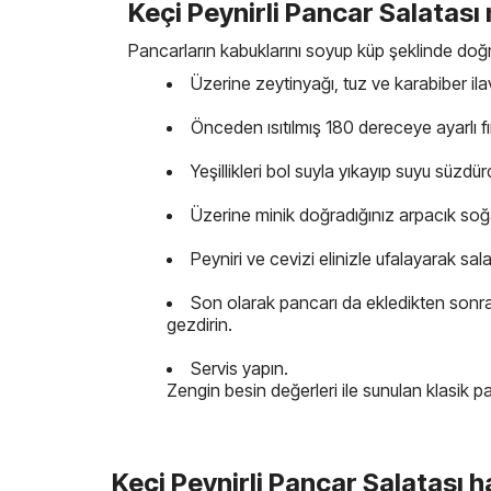
Keçi Peynirli Pancar Salatası n
Pancarların kabuklarını soyup küp şeklinde doğr
Üzerine zeytinyağı, tuz ve karabiber ilav
Önceden ısıtılmış 180 dereceye ayarlı f
Yeşillikleri bol suyla yıkayıp suyu süzd
Üzerine minik doğradığınız arpacık soğa
Peyniri ve cevizi elinizle ufalayarak sal
Son olarak pancarı da ekledikten sonra 
gezdirin.
Servis yapın.
Zengin besin değerleri ile sunulan klasik pa
Keçi Peynirli Pancar Salatası 