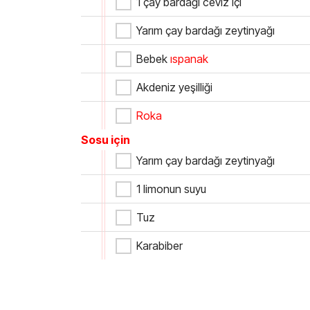
1 çay bardağı ceviz içi
Yarım çay bardağı zeytinyağı
Bebek
ıspanak
Akdeniz yeşilliği
Roka
Sosu için
Yarım çay bardağı zeytinyağı
1 limonun suyu
Tuz
Karabiber