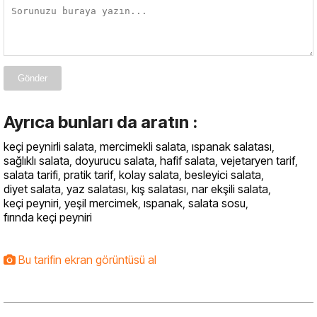
Gönder
Ayrıca bunları da aratın :
keçi peynirli salata
,
mercimekli salata
,
ıspanak salatası
,
sağlıklı salata
,
doyurucu salata
,
hafif salata
,
vejetaryen tarif
,
salata tarifi
,
pratik tarif
,
kolay salata
,
besleyici salata
,
diyet salata
,
yaz salatası
,
kış salatası
,
nar ekşili salata
,
keçi peyniri
,
yeşil mercimek
,
ıspanak
,
salata sosu
,
fırında keçi peyniri
Bu tarifin ekran görüntüsü al