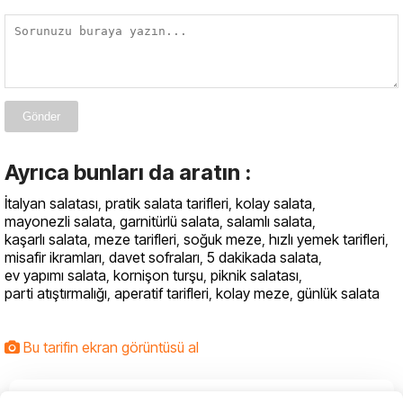
Gönder
Ayrıca bunları da aratın :
İtalyan salatası
,
pratik salata tarifleri
,
kolay salata
,
mayonezli salata
,
garnitürlü salata
,
salamlı salata
,
kaşarlı salata
,
meze tarifleri
,
soğuk meze
,
hızlı yemek tarifleri
,
misafir ikramları
,
davet sofraları
,
5 dakikada salata
,
ev yapımı salata
,
kornişon turşu
,
piknik salatası
,
parti atıştırmalığı
,
aperatif tarifleri
,
kolay meze
,
günlük salata
Bu tarifin ekran görüntüsü al