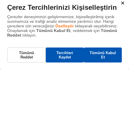
NE ARAMIŞTINIZ ?
×
Çerez Tercihlerinizi Kişiselleştirin
Çerezler deneyiminizi geliştirmemize, kişiselleştirilmiş içerik
sunmamıza ve trafiği analiz etmemize yardımcı olur. Hangi
çerezlere izin vereceğinizi
Özelleştir
tıklayarak seçebilirsiniz.
Onaylamak için
Tümünü Kabul Et
, reddetmek için
Tümünü
BİZİ TAKİP EDİN
Reddet
tıklayın.
Gerekli Çerezler
Tümünü
Tercihleri
Tümünü Kabul
Bu çerezler, web sitemizin çalışması için gereklidir
Reddet
Kaydet
Et
ve sistemlerimizde kapatılamaz. Bunlar genellikle
tarafınızca yapılan ve hizmet talebi anlamına gelen
eylemlere yanıt olarak yerleştirilir.
Fonksiyonel Çerezler
İçerik paylaşımı, geri bildirim toplama gibi
özellikleri destekler.
Analitik Çerezler
Ziyaretçi etkileşimlerini izler, hemen çıkma oranı
ve trafik kaynakları ölçer.
Reklam Çerezleri
Önceki ziyaretlerinize dayalı kişiselleştirilmiş
reklamlar sunar.