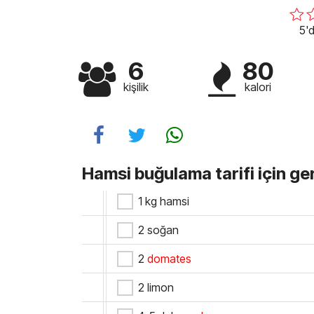
5'd
6
80
kişilik
kalori
Hamsi buğulama tarifi için ge
1 kg hamsi
2 soğan
2
domates
2 limon