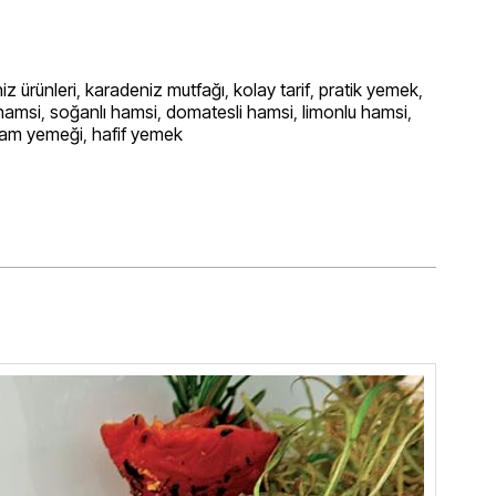
iz ürünleri
,
karadeniz mutfağı
,
kolay tarif
,
pratik yemek
,
hamsi
,
soğanlı hamsi
,
domatesli hamsi
,
limonlu hamsi
,
am yemeği
,
hafif yemek