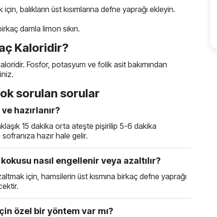
in, balıkların üst kısımlarına defne yaprağı ekleyin.
birkaç damla limon sıkın.
ç Kaloridir?
loridir. Fosfor, potasyum ve folik asit bakımından
iniz.
ok sorulan sorular
ve hazırlanır?
aşık 15 dakika orta ateşte pişirilip 5-6 dakika
sofranıza hazır hale gelir.
okusu nasıl engellenir veya azaltılır?
ltmak için, hamsilerin üst kısmına birkaç defne yaprağı
ektir.
çin özel bir yöntem var mı?