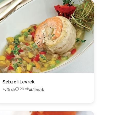
Sebzeli Levrek
⏱️ 20 dk
🔪 15 dk
👥 1 kişilik