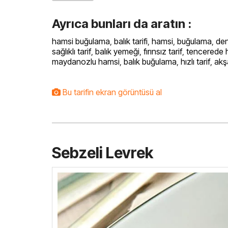
Ayrıca bunları da aratın :
hamsi buğulama
,
balık tarifi
,
hamsi
,
buğulama
,
den
sağlıklı tarif
,
balık yemeği
,
fırınsız tarif
,
tencerede 
maydanozlu hamsi
,
balık buğulama
,
hızlı tarif
,
akş
Bu tarifin ekran görüntüsü al
Sebzeli Levrek