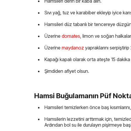
Hamsileri derin bir kaba alın.
Sıvı yağ, tuz ve karabiber ekleyip iyice karış
Hamsileri düz tabanlı bir tencereye düzgün 
Üzerine
domates
, limon ve soğan halkaları
Üzerine
maydanoz
yapraklarını serpiştirip
Kapağı kapalı olarak orta ateşte 15 dakika p
Şimdiden afiyet olsun.
Hamsi Buğulamanın Püf Noktal
Hamsileri temizlerken önce baş kısımlarını, a
Hamsilerin lezzetini arttırmak için, temizl
Ardından bol su ile durulayın pişirmeye baş