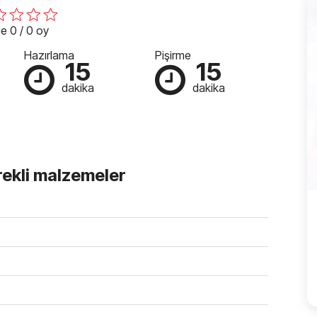
e 0 / 0 oy
Hazırlama
Pişirme
15
15
dakika
dakika
rekli malzemeler