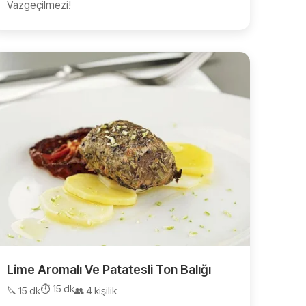
Vazgeçilmezi!
Lime Aromalı Ve Patatesli Ton Balığı
⏱️ 15 dk
🔪 15 dk
👥 4 kişilik