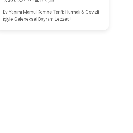
🔪 30 dk
👥 12 kişilik
Ev Yapımı Mamul Kömbe Tarifi: Hurmalı & Cevizli
İçiyle Geleneksel Bayram Lezzeti!