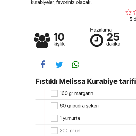
kurabiyeler, favoriniz olacak.
5'd
Hazırlama
10
25
kişilik
dakika
Fıstıklı Melissa Kurabiye tarif
160 gr margarin
60 gr pudra şekeri
1 yumurta
200 gr un