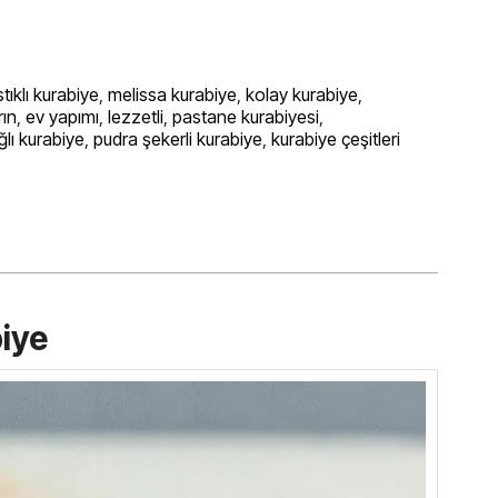
stıklı kurabiye
,
melissa kurabiye
,
kolay kurabiye
,
rın
,
ev yapımı
,
lezzetli
,
pastane kurabiyesi
,
ğlı kurabiye
,
pudra şekerli kurabiye
,
kurabiye çeşitleri
biye