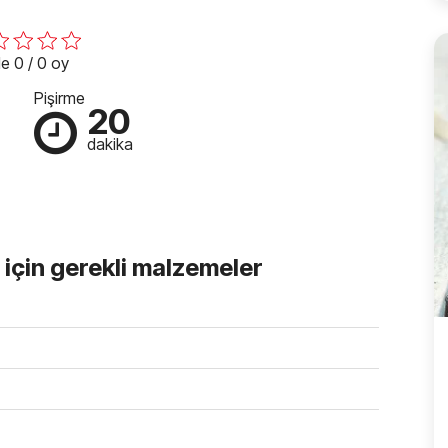
e 0 / 0 oy
Pişirme
20
dakika
i için gerekli malzemeler