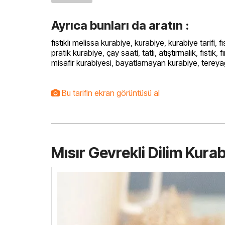
Ayrıca bunları da aratın :
fıstıklı melissa kurabiye
,
kurabiye
,
kurabiye tarifi
,
fı
pratik kurabiye
,
çay saati
,
tatlı
,
atıştırmalık
,
fıstık
,
fı
misafir kurabiyesi
,
bayatlamayan kurabiye
,
tereya
Bu tarifin ekran görüntüsü al
Mısır Gevrekli Dilim Kura