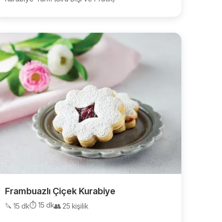
Frambuazlı Çiçek Kurabiye
⏱️ 15 dk
🔪 15 dk
👥 25 kişilik