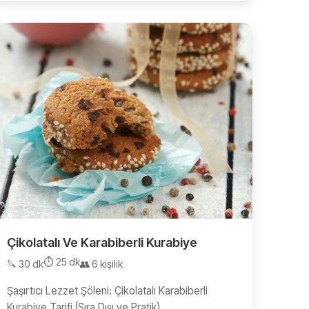
Çikolatalı Ve Karabiberli Kurabiye
⏱️ 25 dk
🔪 30 dk
👥 6 kişilik
Şaşırtıcı Lezzet Şöleni: Çikolatalı Karabiberli
Kurabiye Tarifi (Sıra Dışı ve Pratik)