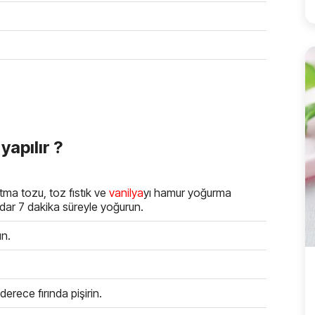
yapılır ?
tma tozu, toz fıstık ve
vanilya
yı hamur yoğurma
dar 7 dakika süreyle yoğurun.
ın.
derece fırında pişirin.