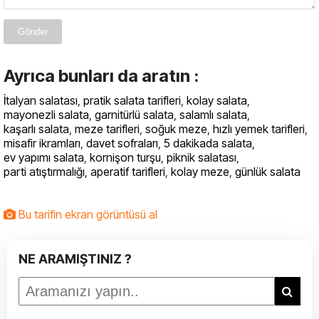
Gönder
Ayrıca bunları da aratın :
İtalyan salatası
,
pratik salata tarifleri
,
kolay salata
,
mayonezli salata
,
garnitürlü salata
,
salamlı salata
,
kaşarlı salata
,
meze tarifleri
,
soğuk meze
,
hızlı yemek tarifleri
,
misafir ikramları
,
davet sofraları
,
5 dakikada salata
,
ev yapımı salata
,
kornişon turşu
,
piknik salatası
,
parti atıştırmalığı
,
aperatif tarifleri
,
kolay meze
,
günlük salata
Bu tarifin ekran görüntüsü al
NE ARAMIŞTINIZ ?