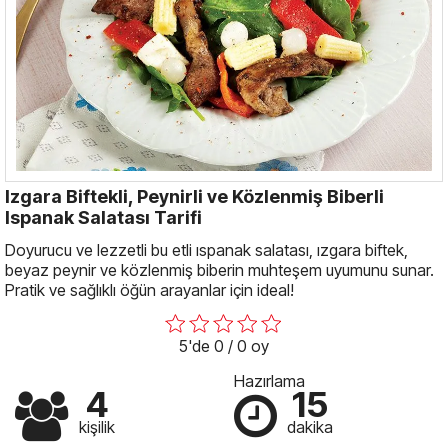
Izgara Biftekli, Peynirli ve Közlenmiş Biberli
Ispanak Salatası Tarifi
Doyurucu ve lezzetli bu etli ıspanak salatası, ızgara biftek,
beyaz peynir ve közlenmiş biberin muhteşem uyumunu sunar.
Pratik ve sağlıklı öğün arayanlar için ideal!
5'de 0 / 0 oy
Hazırlama
4
15
kişilik
dakika