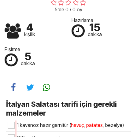
5'de 0 / 0 oy
Hazırlama
4
15
kişilik
dakika
Pişirme
5
dakika
İtalyan Salatası tarifi için gerekli
malzemeler
1 kavanoz hazır garnitür (
havuç
,
patates
, bezelye)