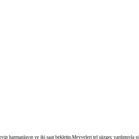
kleyip harmanlayın ve iki saat bekletin.Meyveleri tel süzgeç yardımıyla s