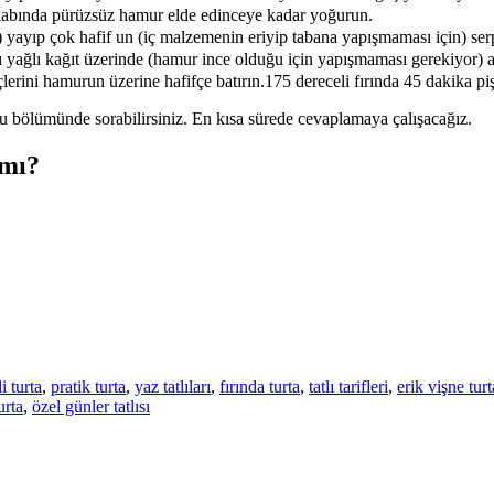
abında pürüzsüz hamur elde edinceye kadar yoğurun.
) yayıp çok hafif un (iç malzemenin eriyip tabana yapışmaması için) ser
ı yağlı kağıt üzerinde (hamur ince olduğu için yapışmaması gerekiyor) a
lerini hamurun üzerine hafifçe batırın.175 dereceli fırında 45 dakika pi
 soru bölümünde sorabilirsiniz. En kısa sürede cevaplamaya çalışacağız.
 mı?
i turta
,
pratik turta
,
yaz tatlıları
,
fırında turta
,
tatlı tarifleri
,
erik vişne turt
urta
,
özel günler tatlısı