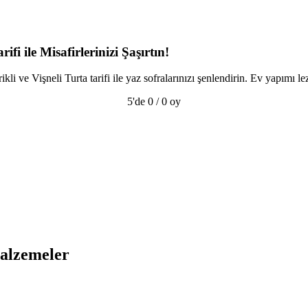
ifi ile Misafirlerinizi Şaşırtın!
li ve Vişneli Turta tarifi ile yaz sofralarınızı şenlendirin. Ev yapımı l
5'de 0 / 0 oy
 malzemeler