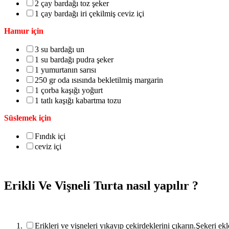
2 çay bardağı toz şeker
1 çay bardağı iri çekilmiş ceviz içi
Hamur için
3 su bardağı un
1 su bardağı pudra şeker
1 yumurtanın sarısı
250 gr oda ısısında bekletilmiş margarin
1 çorba kaşığı yoğurt
1 tatlı kaşığı kabartma tozu
Süslemek için
Fındık içi
ceviz içi
Erikli Ve Vişneli Turta nasıl yapılır ?
Erikleri ve vişneleri yıkayıp çekirdeklerini çıkarın.Şekeri e