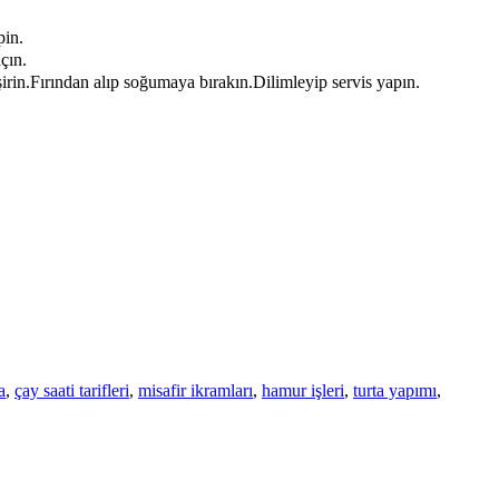
pin.
çın.
şirin.Fırından alıp soğumaya bırakın.Dilimleyip servis yapın.
a
,
çay saati tarifleri
,
misafir ikramları
,
hamur işleri
,
turta yapımı
,