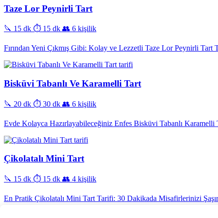
Taze Lor Peynirli Tart
🔪 15 dk
⏱️ 15 dk
👥 6 kişilik
Fırından Yeni Çıkmış Gibi: Kolay ve Lezzetli Taze Lor Peynirli Tart T
Bisküvi Tabanlı Ve Karamelli Tart
🔪 20 dk
⏱️ 30 dk
👥 6 kişilik
Evde Kolayca Hazırlayabileceğiniz Enfes Bisküvi Tabanlı Karamelli T
Çikolatalı Mini Tart
🔪 15 dk
⏱️ 15 dk
👥 4 kişilik
En Pratik Çikolatalı Mini Tart Tarifi: 30 Dakikada Misafirlerinizi Şaşır