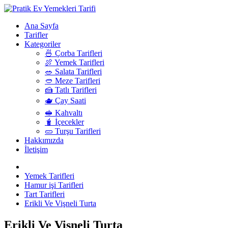
Ana Sayfa
Tarifler
Kategoriler
🍜 Çorba Tarifleri
🍖 Yemek Tarifleri
🥗 Salata Tarifleri
🥙 Meze Tarifleri
🍰 Tatlı Tarifleri
🫖 Çay Saati
🥪 Kahvaltı
🧋 İçecekler
🥒 Turşu Tarifleri
Hakkımızda
İletişim
Yemek Tarifleri
Hamur işi Tarifleri
Tart Tarifleri
Erikli Ve Vişneli Turta
Erikli Ve Vişneli Turta