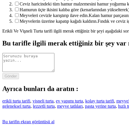
Ceviz haricindeki tüm hamur malzemesini hamur yoğurma k
Hamurun üçte ikisini kalıba göre (kenarlarından yükselterek
Meyveleri cevizle karıştırıp ilave edin.Kalan hamur parçasın
Meyvelerin üzerine kapatıp kağıdı kaldırın.Fındık ve ceviz iç
Erikli Ve Vişneli Turta tarifi ilgili merak ettiğiniz bir şeyi aşağıdaki
Bu tarifle ilgili merak ettiğiniz bir şey var
Gönder
Ayrıca bunları da aratın :
erikli turta tarifi
,
vişneli turta
,
ev yapımı turta
,
kolay turta tarifi
,
meyvel
geleneksel turta
,
lezzetli turta
,
meyve tatlıları
,
pasta yerine turta
,
hızlı t
Bu tarifin ekran görüntüsü al