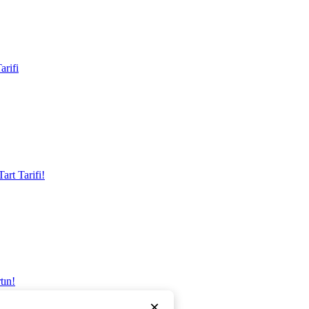
arifi
art Tarifi!
tın!
×