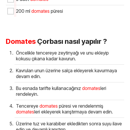
200 ml
domates
püresi
Domates
Çorbası nasıl yapılır ?
Öncelikle tencereye zeytinyağı ve unu ekleyip
kokusu çıkana kadar kavurun.
Kavrulan unun üzerine salça ekleyerek kavurmaya
devam edin.
Bu esnada tarifte kullanacağınız
domates
leri
rendeleyin.
Tencereye
domates
püresi ve rendelenmiş
domates
leri ekleyerek karıştırmaya devam edin.
Üzerine tuz ve karabiber ekledikten sonra suyu ilave
edin ve devamlı karıştırın.