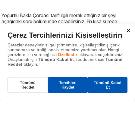
Yoğurtlu Bakla Çorbası tarifi ilgili merak ettiğiniz bir şeyi
aşağıdaki soru bölümünde sorabilirsiniz. En kısa sürede
cevaplamaya çalışacağız.
×
Çerez Tercihlerinizi Kişiselleştirin
Bu tarifle ilgili merak ettiğiniz bir şey
Çerezler deneyiminizi geliştirmemize, kişiselleştirilmiş içerik
var mı?
sunmamıza ve trafiği analiz etmemize yardımcı olur. Hangi
çerezlere izin vereceğinizi
Özelleştir
tıklayarak seçebilirsiniz.
Onaylamak için
Tümünü Kabul Et
, reddetmek için
Tümünü
Reddet
tıklayın.
Gerekli Çerezler
Tümünü
Tercihleri
Tümünü Kabul
Bu çerezler, web sitemizin çalışması için gereklidir
Reddet
Kaydet
Et
Gönder
ve sistemlerimizde kapatılamaz. Bunlar genellikle
tarafınızca yapılan ve hizmet talebi anlamına gelen
eylemlere yanıt olarak yerleştirilir.
Ayrıca bunları da aratın :
Fonksiyonel Çerezler
İçerik paylaşımı, geri bildirim toplama gibi
yoğurtlu bakla çorbası
,
bakla çorbası tarifi
,
sağlıklı çorba
,
özellikleri destekler.
yoğurtlu tarifler
,
bahar yemekleri
,
kolay çorba
,
pratik çorba
,
Analitik Çerezler
ev yapımı çorba
,
besleyici çorba
,
et suyulu çorba
,