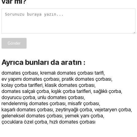
var mı?
Gönder
Ayrıca bunları da aratın :
domates çorbası
,
kremalı domates çorbası tarifi
,
ev yapımı domates çorbası
,
pratik domates çorbası
,
kolay çorba tarifleri
,
klasik domates çorbası
,
domates salçalı çorba
,
kışlık çorba tarifleri
,
sağlıklı çorba
,
doyurucu çorba
,
unlu domates çorbası
,
rendelenmiş domates çorbası
,
misafir çorbası
,
kaşarlı domates çorbası
,
zeytinyağlı çorba
,
vejetaryen çorba
,
geleneksel domates çorbası
,
yemek yanı çorba
,
çocuklara özel çorba
,
hızlı domates çorbası