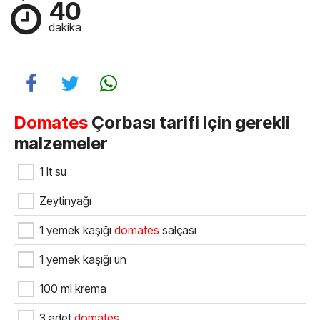
40
dakika
Domates
Çorbası tarifi için gerekli
malzemeler
1 lt su
Zeytinyağı
1 yemek kaşığı
domates
salçası
1 yemek kaşığı un
100 ml krema
3 adet
domates