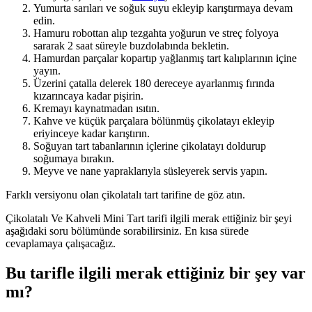
Yumurta sarıları ve soğuk suyu ekleyip karıştırmaya devam
edin.
Hamuru robottan alıp tezgahta yoğurun ve streç folyoya
sararak 2 saat süreyle buzdolabında bekletin.
Hamurdan parçalar kopartıp yağlanmış tart kalıplarının içine
yayın.
Üzerini çatalla delerek 180 dereceye ayarlanmış fırında
kızarıncaya kadar pişirin.
Kremayı kaynatmadan ısıtın.
Kahve ve küçük parçalara bölünmüş çikolatayı ekleyip
eriyinceye kadar karıştırın.
Soğuyan tart tabanlarının içlerine çikolatayı doldurup
soğumaya bırakın.
Meyve ve nane yapraklarıyla süsleyerek servis yapın.
Farklı versiyonu olan çikolatalı tart tarifine de göz atın.
Çikolatalı Ve Kahveli Mini Tart tarifi ilgili merak ettiğiniz bir şeyi
aşağıdaki soru bölümünde sorabilirsiniz. En kısa sürede
cevaplamaya çalışacağız.
Bu tarifle ilgili merak ettiğiniz bir şey var
mı?