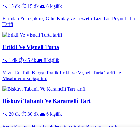
🔪 15 dk
⏱️ 15 dk
👥 6 kişilik
Fırından Yeni Çıkmış Gibi: Kolay ve Lezzetli Taze Lor Peynirli Tart
Tarifi
Erikli Ve Vişneli Turta
🔪 1 dk
⏱️ 45 dk
👥 8 kişilik
Yazın En Tatlı Kaçışı: Pratik Erikli ve Vişneli Turta Tarifi ile
Misafirlerinizi Şaşırtın!
Bisküvi Tabanlı Ve Karamelli Tart
🔪 20 dk
⏱️ 30 dk
👥 6 kişilik
Evde Kolayca Hazırlayabileceğiniz Enfes Bisküvi Tabanlı
Karamelli Tart Tarifi!