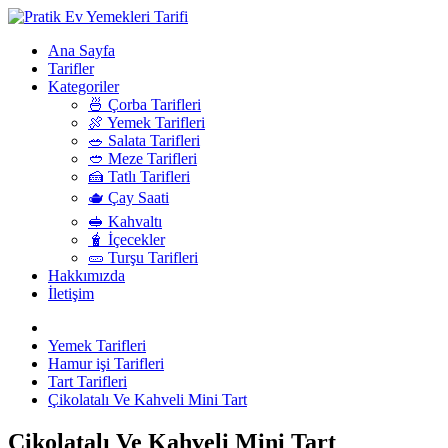
Ana Sayfa
Tarifler
Kategoriler
🍜 Çorba Tarifleri
🍖 Yemek Tarifleri
🥗 Salata Tarifleri
🥙 Meze Tarifleri
🍰 Tatlı Tarifleri
🫖 Çay Saati
🥪 Kahvaltı
🧋 İçecekler
🥒 Turşu Tarifleri
Hakkımızda
İletişim
Yemek Tarifleri
Hamur işi Tarifleri
Tart Tarifleri
Çikolatalı Ve Kahveli Mini Tart
Çikolatalı Ve Kahveli Mini Tart