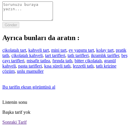
Gönder
Ayrıca bunları da aratın :
çikolatalı tart
,
kahveli tart
,
mini tart
,
ev yapımı tart
,
kolay tart
,
pratik
tatlı
,
çikolatalı kahveli
,
tart tarifleri
,
tatlı tarifleri
,
ikramlık tarifler
,
beş
çayı tarifleri
,
misafir tatlısı
,
fırında tatlı
,
bitter çikolatalı
,
granül
kahveli
,
pasta tarifleri
,
kısa süreli tatlı
,
lezzetli tatlı
,
tatlı krizine
çözüm
,
unlu mamuller
Bu tarifin ekran görüntüsü al
Listenin sonu
Başka tarif yok
Sonraki Tarif