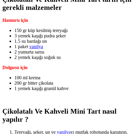
gerekli malzemeler
Hamuru için
150 gr küp kesilmiş tereyağı
3 yemek kaşığı pudra şeker
1.5 su bardağı un
1 paket
vanilya
2 yumurta sarısı
2 yemek kaşığı soğuk su
Dolgusu için
100 ml krema
200 gr bitter çikolata
1 yemek kaşığı granül kahve
Çikolatalı Ve Kahveli Mini Tart nasıl
yapılır ?
Tereyağı, şeker, un ve
vanilya
yı mutfak robotunda karıştırın.