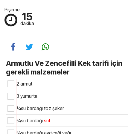
Pişirme
15
dakika
Armutlu Ve Zencefilli Kek tarifi için
gerekli malzemeler
2 armut
3 yumurta
¾su bardağı toz şeker
¾su bardağı
süt
¾su bardağı ayçiçeği yağı