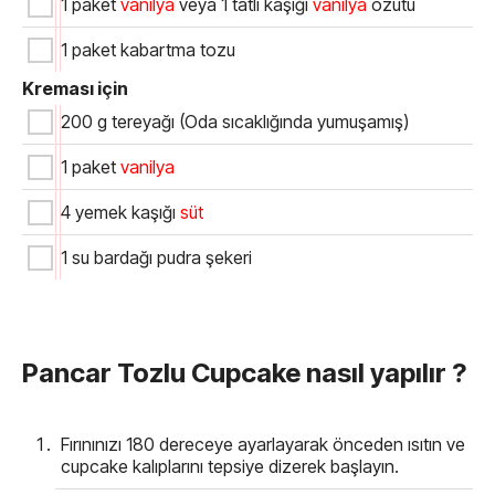
1 paket
vanilya
veya 1 tatlı kaşığı
vanilya
özütü
1 paket kabartma tozu
Kreması için
200 g tereyağı (Oda sıcaklığında yumuşamış)
1 paket
vanilya
4 yemek kaşığı
süt
1 su bardağı pudra şekeri
Pancar Tozlu Cupcake nasıl yapılır ?
Fırınınızı 180 dereceye ayarlayarak önceden ısıtın ve
cupcake kalıplarını tepsiye dizerek başlayın.