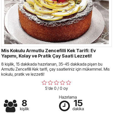
Mis Kokulu Armutlu Zencefilli Kek Tarifi: Ev
Yapımı, Kolay ve Pratik Çay Saati Lezzeti!
8 kişilik, 15 dakikada hazırlanan, 35-45 dakikada pişen bu
Armutlu Zencefilli Kek tarifi, çay saatleriniz için mükemmel. Mis
kokulu, pratik ve lezzetli!
5'de 0 / 0 oy
Hazırlama
8
15
kişilik
dakika