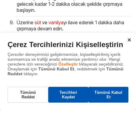
gelecek kadar 1-2 dakika olacak şekilde çırpmaya
başlayın.
Üzerine
süt
ve
vanilya
yı ilave ederek 1 dakika daha
çırpmaya devam edin.
×
Son olarak pudra şekerini de ilave ederek
Çerez Tercihlerinizi Kişiselleştirin
malzemeler bir araya gelene kadar karıştırın ve bir
sıkma torbasına alın.
Çerezler deneyiminizi geliştirmemize, kişiselleştirilmiş içerik
sunmamıza ve trafiği analiz etmemize yardımcı olur. Hangi
çerezlere izin vereceğinizi
Özelleştir
tıklayarak seçebilirsiniz.
Bu aşamada kremayı iki farklı renk ile kullanmak
Onaylamak için
Tümünü Kabul Et
, reddetmek için
Tümünü
istiyorsanız, kremanızın bir kısmını kenara ayırarak
Reddet
tıklayın.
üzerine 1-2 damla olacak şekilde renkli gıda boyası
ekleyerek karıştırın.
Gerekli Çerezler
Tümünü
Tercihleri
Tümünü Kabul
Bu çerezler, web sitemizin çalışması için gereklidir
Ve ayrı bir sıkma torbasına dilerseniz yıldızlı duy ucu
Reddet
Kaydet
Et
ve sistemlerimizde kapatılamaz. Bunlar genellikle
ile alarak, keklerinizi süsleyip renklendirebilirsiniz.
tarafınızca yapılan ve hizmet talebi anlamına gelen
eylemlere yanıt olarak yerleştirilir.
Fırından çıkan keklerin üzerine hazırladığınız kremayı
Fonksiyonel Çerezler
sıkma torbası ile sıkın ve dilediğiniz gibi süsledikten
İçerik paylaşımı, geri bildirim toplama gibi
sonra servis edin.
özellikleri destekler.