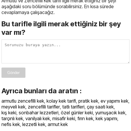
Armutlu Ve Zencefilli Kek tarifi ilgili merak ettiğiniz bir şeyi
aşağıdaki soru bölümünde sorabilirsiniz. En kısa sürede
cevaplamaya çalışacağız.
Bu tarifle ilgili merak ettiğiniz bir şey
var mı?
Gönder
Ayrıca bunları da aratın :
armutlu zencefilli kek
,
kolay kek tarifi
,
pratik kek
,
ev yapımı kek
,
meyveli kek
,
zencefilli tarifler
,
tatlı tarifleri
,
çay saati kek
,
kış keki
,
sonbahar lezzetleri
,
özel günler keki
,
yumuşacık kek
,
tarçınlı kek
,
vanilyalı kek
,
misafir keki
,
fırın kek
,
kek yapımı
,
nefis kek
,
lezzetli kek
,
armut kek