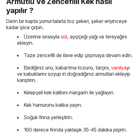
Armutlu Ve Zencefilli Kek nasıl
yapılır ?
Derin bir kapta yumurtalarla toz şekeri, şeker eriyinceye
kadar iyice çırpın.
Üzerine sırasıyla
süt
, ayçiçeği yağı ve tereyağını
ekleyin.
Taze zencefili de ilave edip çırpmaya devam edin.
Elediğiniz unu, kabartma tozunu, tarçını,
vanilya
yı
ve kabuklarını soyup iri doğradığınız armutları ekleyip
karıştırın.
Kelepçeli kek kalıbını margarin ile yağlayın.
Kek hamurunu kalıba yayın.
Soğuk fırına yerleştirin.
160 derece fırında yaklaşık 35-45 dakika pişirin.