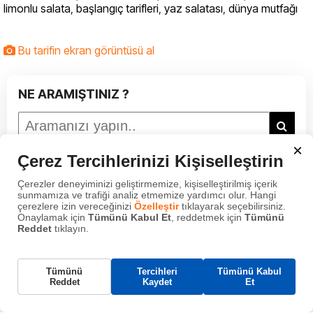
limonlu salata
,
başlangıç tarifleri
,
yaz salatası
,
dünya mutfağı
Bu tarifin ekran görüntüsü al
NE ARAMIŞTINIZ ?
×
Çerez Tercihlerinizi Kişiselleştirin
BİZİ TAKİP EDİN
Çerezler deneyiminizi geliştirmemize, kişiselleştirilmiş içerik
sunmamıza ve trafiği analiz etmemize yardımcı olur. Hangi
çerezlere izin vereceğinizi
Özelleştir
tıklayarak seçebilirsiniz.
Onaylamak için
Tümünü Kabul Et
, reddetmek için
Tümünü
Reddet
tıklayın.
Gerekli Çerezler
Tümünü
Tercihleri
Tümünü Kabul
Bu çerezler, web sitemizin çalışması için gereklidir
Reddet
Kaydet
Et
ve sistemlerimizde kapatılamaz. Bunlar genellikle
tarafınızca yapılan ve hizmet talebi anlamına gelen
eylemlere yanıt olarak yerleştirilir.