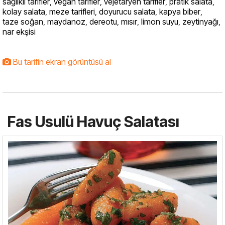
sağlıklı tarifler
,
vegan tarifler
,
vejetaryen tarifler
,
pratik salata
,
kolay salata
,
meze tarifleri
,
doyurucu salata
,
kapya biber
,
taze soğan
,
maydanoz
,
dereotu
,
mısır
,
limon suyu
,
zeytinyağı
,
nar ekşisi
Bu tarifin ekran görüntüsü al
Fas Usulü Havuç Salatası