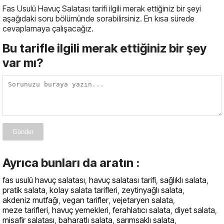
Fas Usulü Havuç Salatası tarifi ilgili merak ettiğiniz bir şeyi
aşağıdaki soru bölümünde sorabilirsiniz. En kısa sürede
cevaplamaya çalışacağız.
Bu tarifle ilgili merak ettiğiniz bir şey
var mı?
Gönder
Ayrıca bunları da aratın :
fas usulü havuç salatası
,
havuç salatası tarifi
,
sağlıklı salata
,
pratik salata
,
kolay salata tarifleri
,
zeytinyağlı salata
,
akdeniz mutfağı
,
vegan tarifler
,
vejetaryen salata
,
meze tarifleri
,
havuç yemekleri
,
ferahlatıcı salata
,
diyet salata
,
misafir salatası
,
baharatlı salata
,
sarımsaklı salata
,