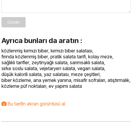
Gönder
Ayrıca bunları da aratın :
közlenmiş kırmızı biber
,
kırmızı biber salatası
,
fırında közlenmiş biber
,
pratik salata tarifi
,
kolay meze
,
sağlıklı tarifler
,
zeytinyağlı salata
,
sarımsaklı salata
,
sirke soslu salata
,
vejetaryen salata
,
vegan salata
,
düşük kalorili salata
,
yaz salatası
,
meze çeşitleri
,
biber közleme
,
ana yemek yanına
,
misafir sofraları
,
atıştırmalık
,
közleme püf noktaları
,
ev yapımı salata
Bu tarifin ekran görüntüsü al