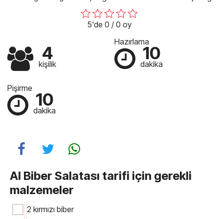
5'de 0 / 0 oy
Hazırlama
4
10
kişilik
dakika
Pişirme
10
dakika
Al Biber Salatası tarifi için gerekli
malzemeler
2 kırmızı biber