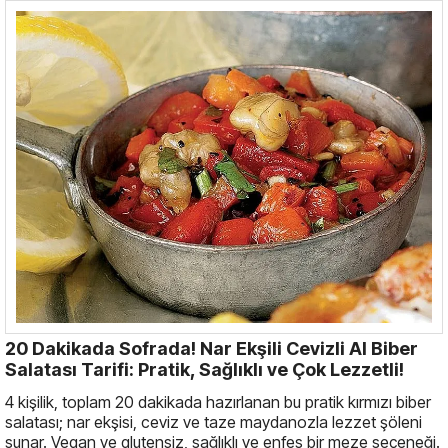
20 Dakikada Sofrada! Nar Ekşili Cevizli Al Biber
Salatası Tarifi: Pratik, Sağlıklı ve Çok Lezzetli!
4 kişilik, toplam 20 dakikada hazırlanan bu pratik kırmızı biber
salatası; nar ekşisi, ceviz ve taze maydanozla lezzet şöleni
sunar. Vegan ve glutensiz, sağlıklı ve enfes bir meze seçeneği.