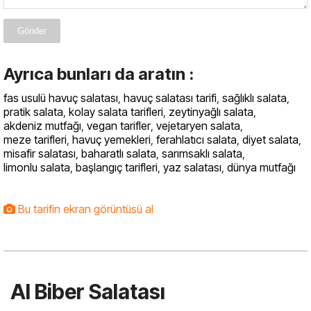
Gönder
Ayrıca bunları da aratın :
fas usulü havuç salatası
,
havuç salatası tarifi
,
sağlıklı salata
,
pratik salata
,
kolay salata tarifleri
,
zeytinyağlı salata
,
akdeniz mutfağı
,
vegan tarifler
,
vejetaryen salata
,
meze tarifleri
,
havuç yemekleri
,
ferahlatıcı salata
,
diyet salata
,
misafir salatası
,
baharatlı salata
,
sarımsaklı salata
,
limonlu salata
,
başlangıç tarifleri
,
yaz salatası
,
dünya mutfağı
Bu tarifin ekran görüntüsü al
Al Biber Salatası