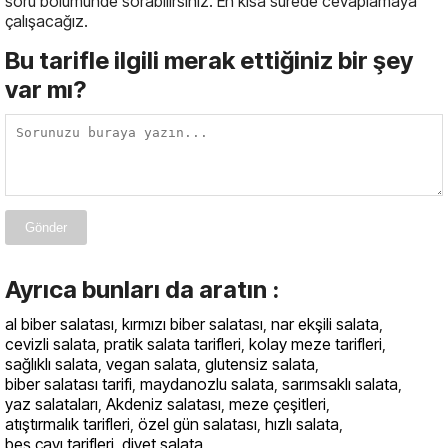
soru bölümünde sorabilirsiniz. En kısa sürede cevaplamaya
çalışacağız.
Bu tarifle ilgili merak ettiğiniz bir şey
var mı?
Gönder
Ayrıca bunları da aratın :
al biber salatası
,
kırmızı biber salatası
,
nar ekşili salata
,
cevizli salata
,
pratik salata tarifleri
,
kolay meze tarifleri
,
sağlıklı salata
,
vegan salata
,
glutensiz salata
,
biber salatası tarifi
,
maydanozlu salata
,
sarımsaklı salata
,
yaz salataları
,
Akdeniz salatası
,
meze çeşitleri
,
atıştırmalık tarifleri
,
özel gün salatası
,
hızlı salata
,
beş çayı tarifleri
,
diyet salata